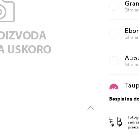
Gran
Šifra 
Ebo
Šifra 
Aub
Šifra 
Tau
Šifra 
Besplatna d
Dark
Fotogr
Šifra 
sadrža
preuzi