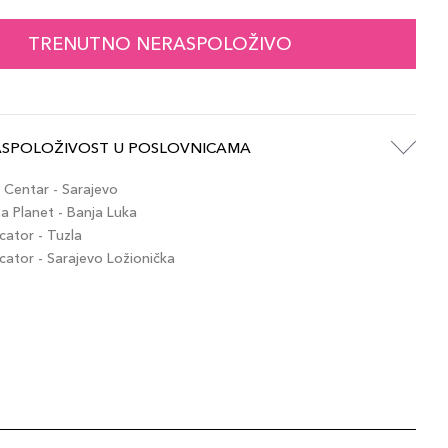
38,00 KM
ium Brown
artikla 689304860314
+4 PLAZA cvjetića
TRENUTNO NERASPOLOŽIVO
ASPOLOŽIVOST U POSLOVNICAMA
Centar - Sarajevo
 Planet - Banja Luka
ator - Tuzla
tor - Sarajevo Ložionička