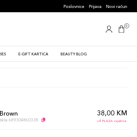
Poslovnice
Prijava
Novi račun
0
IES
E-GIFT KARTICA
BEAUTY BLOG
38,00 KM
 Brown
artikla 689304860338
+4 PLAZA cvjetića