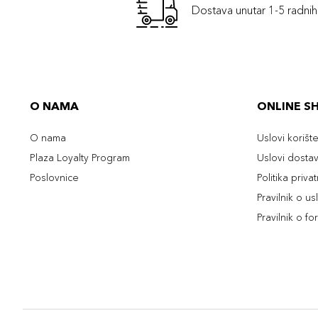
Dostava unutar 1-5 radni
O NAMA
ONLINE S
O nama
Uslovi korišt
Plaza Loyalty Program
Uslovi dosta
Poslovnice
Politika priva
Pravilnik o u
Pravilnik o fo