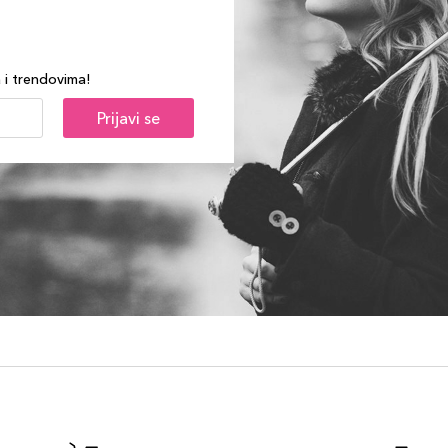
a i trendovima!
Prijavi se