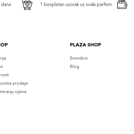
h dana
1 besplatan uzorak uz svaki parfem
HOP
PLAZA SHOP
enja
Brendovi
ve
Blog
tnosti
slovima prodaje
rmiranju cijena