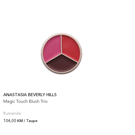
ANASTASIA BEVERLY HILLS
A
Magic Touch Blush Trio
M
Rumenila
R
106,00 KM / Taupe
1