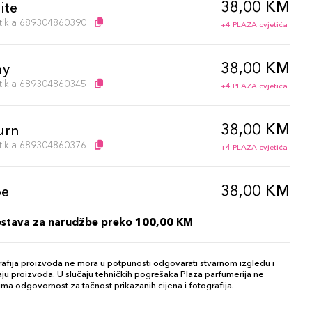
38,00 KM
ite
artikla 689304860390
+4 PLAZA cvjetića
38,00 KM
ny
artikla 689304860345
+4 PLAZA cvjetića
38,00 KM
urn
artikla 689304860376
+4 PLAZA cvjetića
38,00 KM
pe
artikla 689304860307
+4 PLAZA cvjetića
ostava za narudžbe preko 100,00 KM
38,00 KM
 Brown
afija proizvoda ne mora u potpunosti odgovarati stvarnom izgledu i
artikla 689304860321
+4 PLAZA cvjetića
ju proizvoda. U slučaju tehničkih pogrešaka Plaza parfumerija ne
ma odgovornost za tačnost prikazanih cijena i fotografija.