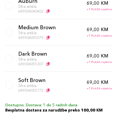
Auburn
69,00 KM
Šifra artikla
+7 PLAZA cvjetića
689304040402
Medium Brown
69,00 KM
Šifra artikla
+7 PLAZA cvjetića
689304055079
Dark Brown
69,00 KM
Šifra artikla
+7 PLAZA cvjetića
689304055307
Soft Brown
69,00 KM
Šifra artikla
+7 PLAZA cvjetića
689304055772
Dostupno. Dostava: 1 do 5 radnih dana
Granite
69,00 KM
Besplatna dostava za narudžbe preko 100,00 KM
Šifra artikla
+7 PLAZA cvjetića
689304040419