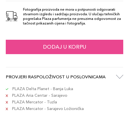
Fotografija proizvoda ne mora u potpunosti odgovarati
stvarnom izgledu i sadržaju proizvoda. U slučaju tehničkih
Caramel
pogrešaka Plaza parfumerija ne preuzima odgovornost za
69,00 KM
tačnost prikazanih cijena i fotografija.
Šifra artikla
+7 PLAZA cvjetića
689304055888
Blonde
DODAJ U KORPU
69,00 KM
Šifra artikla
+7 PLAZA cvjetića
689304055666
Taupe
PROVJERI RASPOLOŽIVOST U POSLOVNICAMA
69,00 KM
Šifra artikla
+7 PLAZA cvjetića
689304055222
PLAZA Delta Planet - Banja Luka
PLAZA Aria Centar - Sarajevo
PLAZA Mercator - Tuzla
PLAZA Mercator - Sarajevo Ložionička