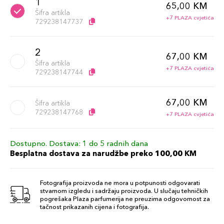
1
65,00 KM
Šifra artikla
+7 PLAZA cvjetića
729238147737
2
67,00 KM
Šifra artikla
+7 PLAZA cvjetića
729238147744
67,00 KM
Šifra artikla
729238147768
+7 PLAZA cvjetića
Dostupno. Dostava: 1 do 5 radnih dana
Besplatna dostava za narudžbe preko 100,00 KM
Fotografija proizvoda ne mora u potpunosti odgovarati
stvarnom izgledu i sadržaju proizvoda. U slučaju tehničkih
pogrešaka Plaza parfumerija ne preuzima odgovornost za
tačnost prikazanih cijena i fotografija.