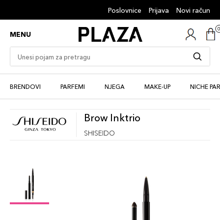
Poslovnice
Prijava
Novi račun
MENU
BRENDOVI
PARFEMI
NJEGA
MAKE-UP
NICHE PA
Brow Inktrio
SHISEIDO