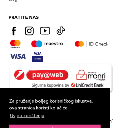
PRATITE NAS
Za pružanje boljeg korisničkog iskustva,
ova stranica koristi kolačiće.
Uvjeti korištenja
Copyright 2026
PLAZA
- "DP Lux Distribution"
d.o.o. Banja Luka