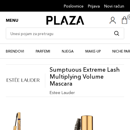
Poslovnice
Prijava
Novi račun
MENU
BRENDOVI
PARFEMI
NJEGA
MAKE-UP
NICHE PA
Sumptuous Extreme Lash
Multiplying Volume
Mascara
Estee Lauder