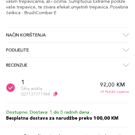
vašim trepavicama, ali i očima. Sumptuous Extreme podiže
vaše trepavice, te stvara efekat umjetnih trepavica. Posebna
četkica - BrushComber E
NAČIN KORIŠTENJA
PODIJELITE
RECENZIJE
1
92,00 KM
Šifra artikla
+9 PLAZA cvjetića
027131771944
Dostupno. Dostava: 1 do 5 radnih dana
Besplatna dostava za narudžbe preko 100,00 KM