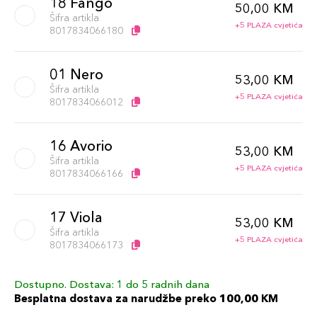
18 Fango
50,00 KM
Šifra artikla
+5 PLAZA cvjetića
8017834066180
01 Nero
53,00 KM
Šifra artikla
+5 PLAZA cvjetića
8017834066012
16 Avorio
53,00 KM
Šifra artikla
+5 PLAZA cvjetića
8017834066166
17 Viola
53,00 KM
Šifra artikla
+5 PLAZA cvjetića
8017834066173
Dostupno. Dostava: 1 do 5 radnih dana
19 Turchese
53,00 KM
Besplatna dostava za narudžbe preko 100,00 KM
Šifra artikla
+5 PLAZA cvjetića
8017834811766