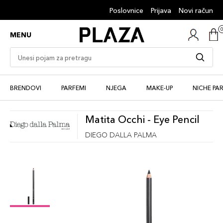
Poslovnice
Prijava
Novi račun
MENU
BRENDOVI
PARFEMI
NJEGA
MAKE-UP
NICHE PA
Matita Occhi - Eye Pencil
DIEGO DALLA PALMA