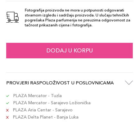
Fotografija proizvoda ne mora u potpunosti odgovarati
stvarnom izgledu i sadržaju proizvoda. U slučaju tehničkih
20 Verde
pogrešaka Plaza parfumerija ne preuzima odgovornost za
53,00 KM
tačnost prikazanih cijena i fotografija.
Smeraldo
Šifra artikla
+5 PLAZA cvjetića
8017834814347
DODAJ U KORPU
24 Verde Bosco
53,00 KM
Šifra artikla
+5 PLAZA cvjetića
8017834829228
PROVJERI RASPOLOŽIVOST U POSLOVNICAMA
11 Marrone
53,00 KM
PLAZA Mercator - Tuzla
Chiaro
PLAZA Mercator - Sarajevo Ložionička
Šifra artikla
+5 PLAZA cvjetića
8017834066111
PLAZA Aria Centar - Sarajevo
PLAZA Delta Planet - Banja Luka
02 Marrone
53,00 KM
Scuro