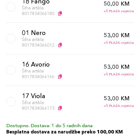
18 Fango
50,00 KM
Šifra artikla
+5 PLAZA cvjetića
8017834066180
01 Nero
53,00 KM
Šifra artikla
+5 PLAZA cvjetića
8017834066012
16 Avorio
53,00 KM
Šifra artikla
+5 PLAZA cvjetića
8017834066166
17 Viola
53,00 KM
Šifra artikla
+5 PLAZA cvjetića
8017834066173
Dostupno. Dostava: 1 do 5 radnih dana
19 Turchese
53,00 KM
Besplatna dostava za narudžbe preko 100,00 KM
Šifra artikla
+5 PLAZA cvjetića
8017834811766