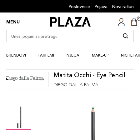
Poslovnice
Prijava
Novi račun
MENU
BRENDOVI
PARFEMI
NJEGA
MAKE-UP
NICHE PA
Matita Occhi - Eye Pencil
DIEGO DALLA PALMA