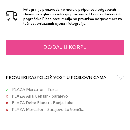
Fotografija proizvoda ne mora u potpunosti odgovarati
stvarnom izgledu i sadržaju proizvoda. U slučaju tehničkih
20 Verde
pogrešaka Plaza parfumerija ne preuzima odgovornost za
53,00 KM
tačnost prikazanih cijena i fotografija.
Smeraldo
Šifra artikla
+5 PLAZA cvjetića
8017834814347
DODAJ U KORPU
24 Verde Bosco
53,00 KM
Šifra artikla
+5 PLAZA cvjetića
8017834829228
PROVJERI RASPOLOŽIVOST U POSLOVNICAMA
11 Marrone
53,00 KM
PLAZA Mercator - Tuzla
Chiaro
PLAZA Aria Centar - Sarajevo
Šifra artikla
+5 PLAZA cvjetića
8017834066111
PLAZA Delta Planet - Banja Luka
PLAZA Mercator - Sarajevo Ložionička
02 Marrone
53,00 KM
Scuro