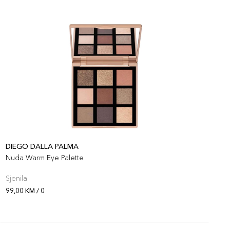
DIEGO DALLA PALMA
D
Nuda Warm Eye Palette
G
Sjenila
P
99,00 KM / 0
9