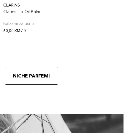
CLARINS
C
Clarins Lip Oil Balm
C
Balzami za usne
B
60,00 KM / 0
6
NICHE PARFEMI