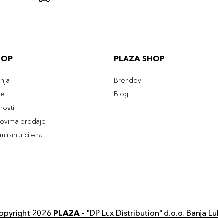
HOP
PLAZA SHOP
enja
Brendovi
ve
Blog
tnosti
slovima prodaje
rmiranju cijena
opyright 2026
PLAZA
- "DP Lux Distribution" d.o.o. Banja Lu