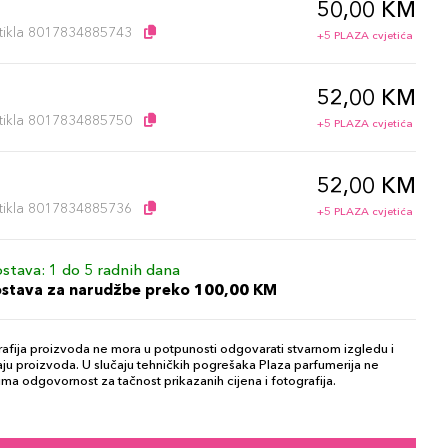
50,00 KM
artikla 8017834885743
+5 PLAZA cvjetića
52,00 KM
artikla 8017834885750
+5 PLAZA cvjetića
52,00 KM
artikla 8017834885736
+5 PLAZA cvjetića
stava: 1 do 5 radnih dana
ostava za narudžbe preko 100,00 KM
afija proizvoda ne mora u potpunosti odgovarati stvarnom izgledu i
ju proizvoda. U slučaju tehničkih pogrešaka Plaza parfumerija ne
ma odgovornost za tačnost prikazanih cijena i fotografija.