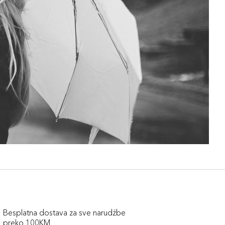
Besplatna dostava za sve narudźbe
preko 100KM