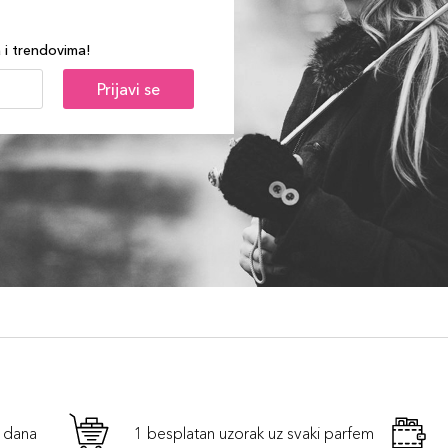
a i trendovima!
Prijavi se
h dana
1 besplatan uzorak uz svaki parfem