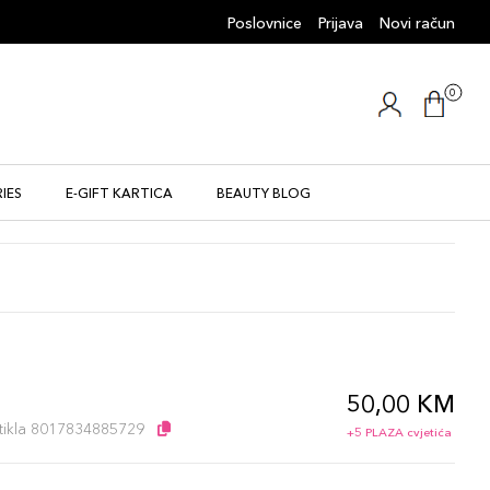
Poslovnice
Prijava
Novi račun
0
IES
E-GIFT KARTICA
BEAUTY BLOG
50,00 KM
artikla 8017834885729
+5 PLAZA cvjetića