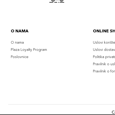
O NAMA
ONLINE S
O nama
Uslovi korišt
Plaza Loyalty Program
Uslovi dosta
Poslovnice
Politika priva
Pravilnik o u
Pravilnik o fo
C