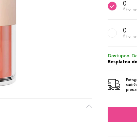
0
Šifra 
0
Šifra 
Dostupno. Do
Besplatna d
Fotogr
sadrža
preuzi