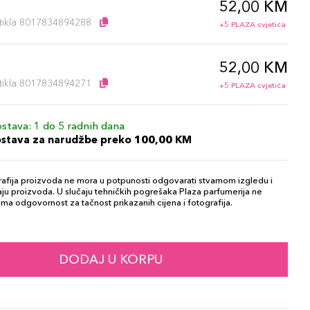
52,00 KM
artikla 8017834894288
+5 PLAZA cvjetića
52,00 KM
artikla 8017834894271
+5 PLAZA cvjetića
stava: 1 do 5 radnih dana
ostava za narudžbe preko 100,00 KM
afija proizvoda ne mora u potpunosti odgovarati stvarnom izgledu i
ju proizvoda. U slučaju tehničkih pogrešaka Plaza parfumerija ne
ma odgovornost za tačnost prikazanih cijena i fotografija.
DODAJ U KORPU