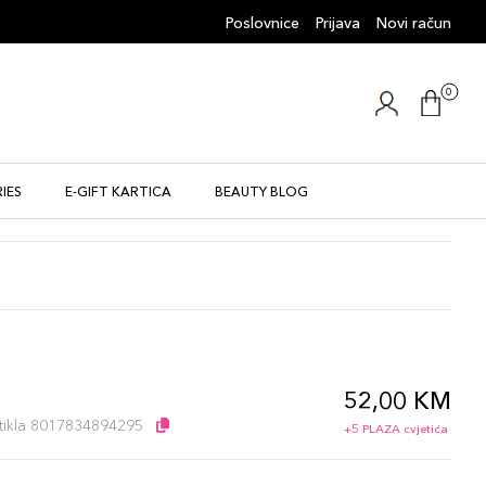
Poslovnice
Prijava
Novi račun
0
IES
E-GIFT KARTICA
BEAUTY BLOG
52,00 KM
artikla 8017834894295
+5 PLAZA cvjetića