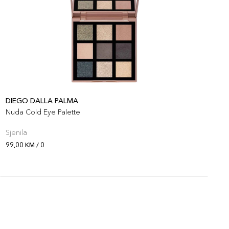
DIEGO DALLA PALMA
D
Nuda Cold Eye Palette
G
Sjenila
P
99,00 KM / 0
9