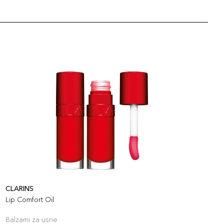
CLARINS
C
Lip Comfort Oil
W
Balzami za usne
B