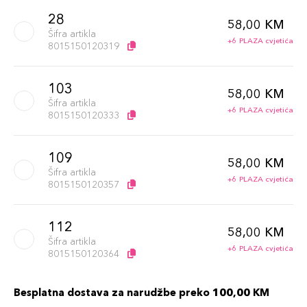
28
58,00 KM
Šifra artikla
+6 PLAZA cvjetića
8015150120319
103
58,00 KM
Šifra artikla
+6 PLAZA cvjetića
8015150120333
109
58,00 KM
Šifra artikla
+6 PLAZA cvjetića
8015150120357
112
58,00 KM
Šifra artikla
+6 PLAZA cvjetića
8015150120364
Besplatna dostava za narudžbe preko 100,00 KM
111
58,00 KM