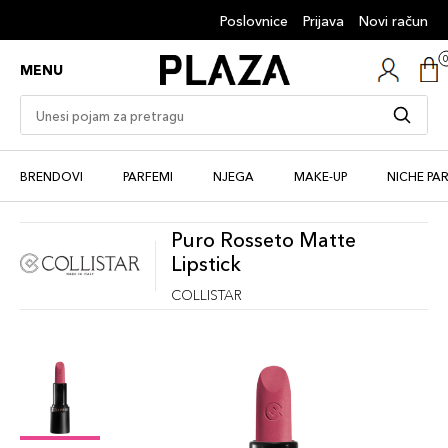
Poslovnice
Prijava
Novi račun
MENU
BRENDOVI
PARFEMI
NJEGA
MAKE-UP
NICHE PA
Puro Rosseto Matte
Lipstick
COLLISTAR