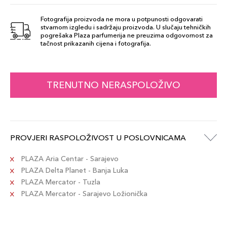
Šifra artikla
+6 PLAZA cvjetića
8015150120371
Fotografija proizvoda ne mora u potpunosti odgovarati
stvarnom izgledu i sadržaju proizvoda. U slučaju tehničkih
pogrešaka Plaza parfumerija ne preuzima odgovornost za
40
tačnost prikazanih cijena i fotografija.
58,00 KM
Šifra artikla
+6 PLAZA cvjetića
8015150120340
TRENUTNO NERASPOLOŽIVO
114
58,00 KM
Šifra artikla
+6 PLAZA cvjetića
8015150120395
PROVJERI RASPOLOŽIVOST U POSLOVNICAMA
102
58,00 KM
Šifra artikla
PLAZA Aria Centar - Sarajevo
+6 PLAZA cvjetića
8015150120326
PLAZA Delta Planet - Banja Luka
PLAZA Mercator - Tuzla
PLAZA Mercator - Sarajevo Ložionička
113
58,00 KM
Šifra artikla
+6 PLAZA cvjetića
8015150120388