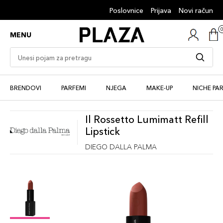
Poslovnice
Prijava
Novi račun
MENU
BRENDOVI
PARFEMI
NJEGA
MAKE-UP
NICHE PA
Il Rossetto Lumimatt Refill
Lipstick
DIEGO DALLA PALMA