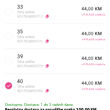
33
44,00 KM
Šifra artikla
+4 PLAZA cvjetića
8017834893717
35
44,00 KM
Šifra artikla
+4 PLAZA cvjetića
8017834893731
39
44,00 KM
Šifra artikla
+4 PLAZA cvjetića
8017834893779
40
44,00 KM
Šifra artikla
+4 PLAZA cvjetića
8017834893786
Dostupno. Dostava: 1 do 5 radnih dana
42
44,00 KM
Besplatna dostava za narudžbe preko 100,00 KM