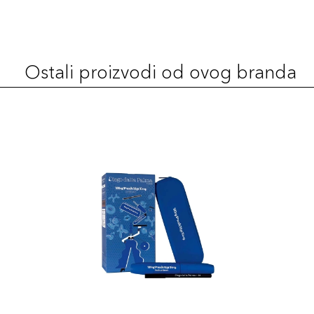
37
44,00 KM
Šifra artikla
+4 PLAZA cvjetića
8017834893755
Ostali proizvodi od ovog branda
41
44,00 KM
Šifra artikla
+4 PLAZA cvjetića
8017834893793
32
44,00 KM
Šifra artikla
+4 PLAZA cvjetića
8017834893700