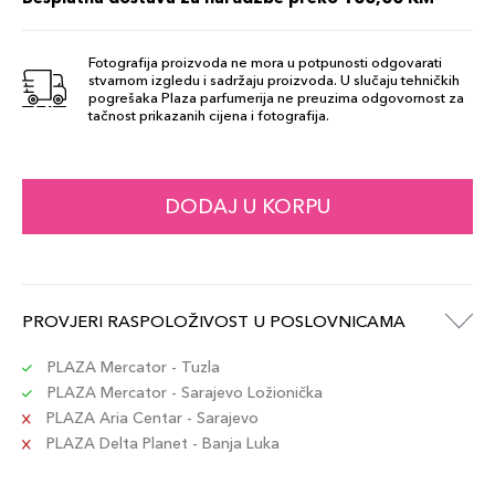
Šifra artikla
+4 PLAZA cvjetića
8017834893809
Fotografija proizvoda ne mora u potpunosti odgovarati
stvarnom izgledu i sadržaju proizvoda. U slučaju tehničkih
38
pogrešaka Plaza parfumerija ne preuzima odgovornost za
44,00 KM
tačnost prikazanih cijena i fotografija.
Šifra artikla
+4 PLAZA cvjetića
8017834893762
31
DODAJ U KORPU
44,00 KM
Šifra artikla
+4 PLAZA cvjetića
8017834893687
34
PROVJERI RASPOLOŽIVOST U POSLOVNICAMA
44,00 KM
Šifra artikla
+4 PLAZA cvjetića
8017834893724
PLAZA Mercator - Tuzla
PLAZA Mercator - Sarajevo Ložionička
PLAZA Aria Centar - Sarajevo
36
44,00 KM
PLAZA Delta Planet - Banja Luka
Šifra artikla
+4 PLAZA cvjetića
8017834893748