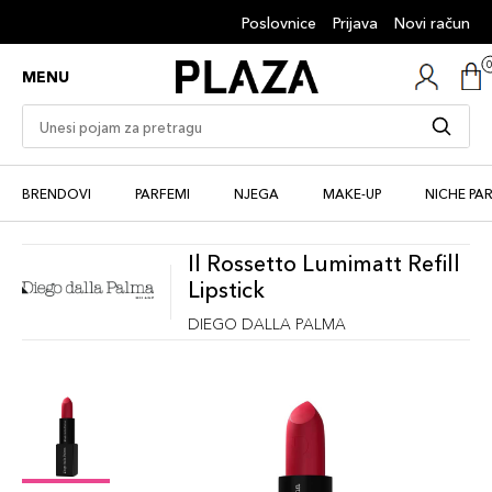
Poslovnice
Prijava
Novi račun
MENU
BRENDOVI
PARFEMI
NJEGA
MAKE-UP
NICHE PA
Il Rossetto Lumimatt Refill
Lipstick
DIEGO DALLA PALMA