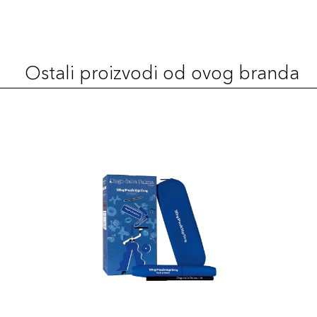
37
44,00 KM
Šifra artikla
+4 PLAZA cvjetića
8017834893755
Ostali proizvodi od ovog branda
41
44,00 KM
Šifra artikla
+4 PLAZA cvjetića
8017834893793
32
44,00 KM
Šifra artikla
+4 PLAZA cvjetića
8017834893700