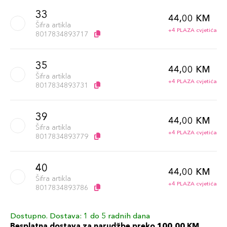
33
44,00 KM
Šifra artikla
+4 PLAZA cvjetića
8017834893717
35
44,00 KM
Šifra artikla
+4 PLAZA cvjetića
8017834893731
39
44,00 KM
Šifra artikla
+4 PLAZA cvjetića
8017834893779
40
44,00 KM
Šifra artikla
+4 PLAZA cvjetića
8017834893786
Dostupno. Dostava: 1 do 5 radnih dana
42
44,00 KM
Besplatna dostava za narudžbe preko 100,00 KM