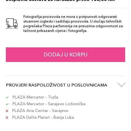
Šifra artikla
+4 PLAZA cvjetića
8017834893809
Fotografija proizvoda ne mora u potpunosti odgovarati
stvarnom izgledu i sadržaju proizvoda. U slučaju tehničkih
38
pogrešaka Plaza parfumerija ne preuzima odgovornost za
44,00 KM
tačnost prikazanih cijena i fotografija.
Šifra artikla
+4 PLAZA cvjetića
8017834893762
31
DODAJ U KORPU
44,00 KM
Šifra artikla
+4 PLAZA cvjetića
8017834893687
34
PROVJERI RASPOLOŽIVOST U POSLOVNICAMA
44,00 KM
Šifra artikla
+4 PLAZA cvjetića
8017834893724
PLAZA Mercator - Tuzla
PLAZA Mercator - Sarajevo Ložionička
PLAZA Aria Centar - Sarajevo
36
44,00 KM
PLAZA Delta Planet - Banja Luka
Šifra artikla
+4 PLAZA cvjetića
8017834893748