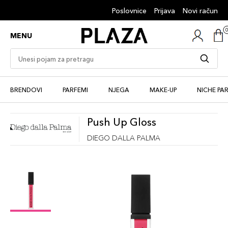
Poslovnice
Prijava
Novi račun
MENU
BRENDOVI
PARFEMI
NJEGA
MAKE-UP
NICHE PA
Push Up Gloss
DIEGO DALLA PALMA