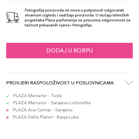
Fotografija proizvoda ne mora u potpunosti odgovarati
stvarnom izgledu i sadržaju proizvoda. U slučaju tehničkih
53 Push Up
pogrešaka Plaza parfumerija ne preuzima odgovornost za
52,00 KM
Gloss
tačnost prikazanih cijena i fotografija.
Šifra artikla
+5 PLAZA cvjetića
8017834872729
DODAJ U KORPU
52 Push Up
52,00 KM
Gloss
Šifra artikla
+5 PLAZA cvjetića
8017834872712
PROVJERI RASPOLOŽIVOST U POSLOVNICAMA
57 Push Up
PLAZA Mercator - Tuzla
52,00 KM
Gloss
PLAZA Mercator - Sarajevo Ložionička
Šifra artikla
+5 PLAZA cvjetića
PLAZA Aria Centar - Sarajevo
8017834872767
PLAZA Delta Planet - Banja Luka