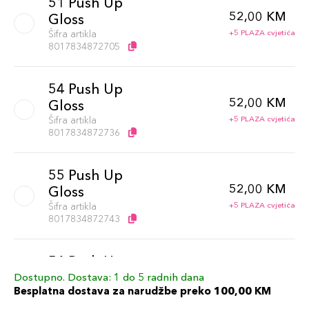
51 Push Up
52,00 KM
Gloss
Šifra artikla
+5 PLAZA cvjetića
8017834872705
54 Push Up
52,00 KM
Gloss
Šifra artikla
+5 PLAZA cvjetića
8017834872736
55 Push Up
52,00 KM
Gloss
Šifra artikla
+5 PLAZA cvjetića
8017834872743
56 Push Up
52,00 KM
Gloss
Dostupno. Dostava: 1 do 5 radnih dana
Besplatna dostava za narudžbe preko 100,00 KM
Šifra artikla
+5 PLAZA cvjetića
8017834872750