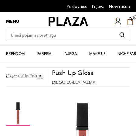
Poslovnice
Prijava
Novi račun
MENU
BRENDOVI
PARFEMI
NJEGA
MAKE-UP
NICHE PA
Push Up Gloss
DIEGO DALLA PALMA