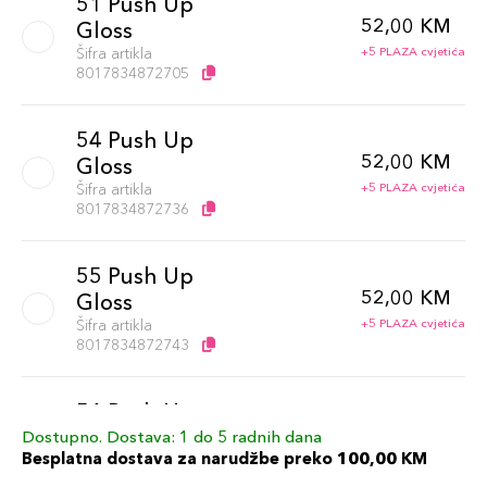
51 Push Up
52,00 KM
Gloss
Šifra artikla
+5 PLAZA cvjetića
8017834872705
54 Push Up
52,00 KM
Gloss
Šifra artikla
+5 PLAZA cvjetića
8017834872736
55 Push Up
52,00 KM
Gloss
Šifra artikla
+5 PLAZA cvjetića
8017834872743
56 Push Up
52,00 KM
Gloss
Dostupno. Dostava: 1 do 5 radnih dana
Besplatna dostava za narudžbe preko 100,00 KM
Šifra artikla
+5 PLAZA cvjetića
8017834872750