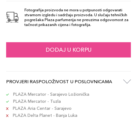
Fotografija proizvoda ne mora u potpunosti odgovarati
stvarnom izgledu i sadržaju proizvoda. U slučaju tehničkih
53 Push Up
pogrešaka Plaza parfumerija ne preuzima odgovornost za
52,00 KM
Gloss
tačnost prikazanih cijena i fotografija.
Šifra artikla
+5 PLAZA cvjetića
8017834872729
DODAJ U KORPU
52 Push Up
52,00 KM
Gloss
Šifra artikla
+5 PLAZA cvjetića
8017834872712
PROVJERI RASPOLOŽIVOST U POSLOVNICAMA
57 Push Up
PLAZA Mercator - Sarajevo Ložionička
52,00 KM
Gloss
PLAZA Mercator - Tuzla
Šifra artikla
+5 PLAZA cvjetića
PLAZA Aria Centar - Sarajevo
8017834872767
PLAZA Delta Planet - Banja Luka