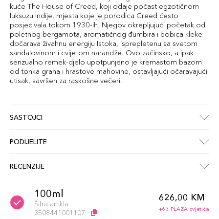
kuće The House of Creed, koji odaje počast egzotičnom
luksuzu Indije, mjesta koje je porodica Creed često
posjećivala tokom 1930-ih. Njegov okrepljujući početak od
poletnog bergamota, aromatičnog đumbira i bobica kleke
dočarava živahnu energiju Istoka, isprepletenu sa svetom
sandalovinom i cvijetom narandže. Ovo začinsko, a ipak
senzualno remek-djelo upotpunjeno je kremastom bazom
od tonka graha i hrastove mahovine, ostavljajući očaravajući
utisak, savršen za raskošne večeri.
SASTOJCI
PODIJELITE
RECENZIJE
100ml
626,00 KM
Šifra artikla
+63 PLAZA cvjetića
3508441001107