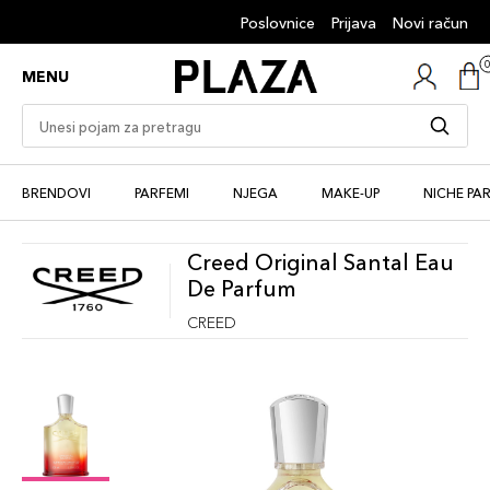
Poslovnice
Prijava
Novi račun
MENU
BRENDOVI
PARFEMI
NJEGA
MAKE-UP
NICHE PA
Creed Original Santal Eau
De Parfum
CREED