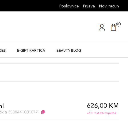
Poslovnice
Prijava
Novi račun
0
IES
E-GIFT KARTICA
BEAUTY BLOG
626,00 KM
ml
artikla 3508441001077
+63 PLAZA cvjetića