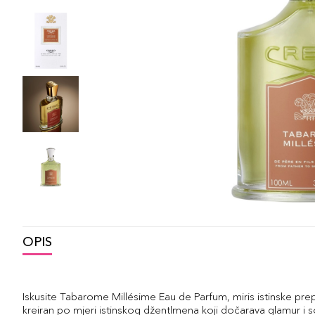
OPIS
Iskusite Tabarome Millésime Eau de Parfum, miris istinske pre
kreiran po mjeri istinskog džentlmena koji dočarava glamur i sof