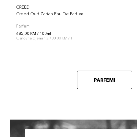
CREED
Creed Oud Zarian Eau De Parfum
Parfem
685,00 KM / 100ml
Osnovna cijena 13.700,00 KM / 1 l
PARFEMI