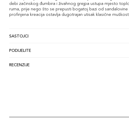
debi začinskog đumbira i živahnog grejpa ustupa mjesto toploj m
ruma, prije nego što se prepusti bogatoj bazi od sandalovine 
profinjena kreacija ostavlja dugotrajan utisak klasične muško
SASTOJCI
PODIJELITE
RECENZIJE