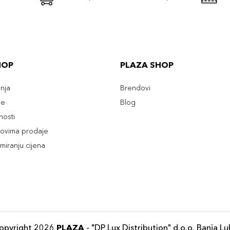
HOP
PLAZA SHOP
enja
Brendovi
ve
Blog
tnosti
slovima prodaje
rmiranju cijena
opyright 2026
PLAZA
- "DP Lux Distribution" d.o.o. Banja Lu