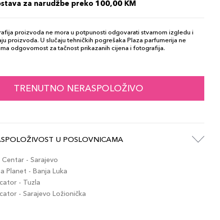
ostava za narudžbe preko 100,00 KM
afija proizvoda ne mora u potpunosti odgovarati stvarnom izgledu i
ju proizvoda. U slučaju tehničkih pogrešaka Plaza parfumerija ne
ma odgovornost za tačnost prikazanih cijena i fotografija.
TRENUTNO NERASPOLOŽIVO
ASPOLOŽIVOST U POSLOVNICAMA
Centar - Sarajevo
 Planet - Banja Luka
ator - Tuzla
tor - Sarajevo Ložionička