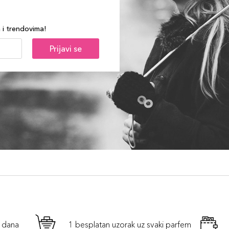
a i trendovima!
Prijavi se
h dana
1 besplatan uzorak uz svaki parfem