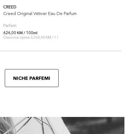
CREED
C
Creed Original Vétiver Eau De Parfum
C
Parfem
P
626,00 KM / 100ml
6
Osnovna cijena 6.260,00 KM / 1 l
O
NICHE PARFEMI