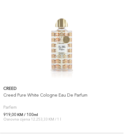
CREED
C
Creed Pure White Cologne Eau De Parfum
C
Parfem
P
919,00 KM / 100ml
6
Osnovna cijena 12.253,33 KM / 1 l
O