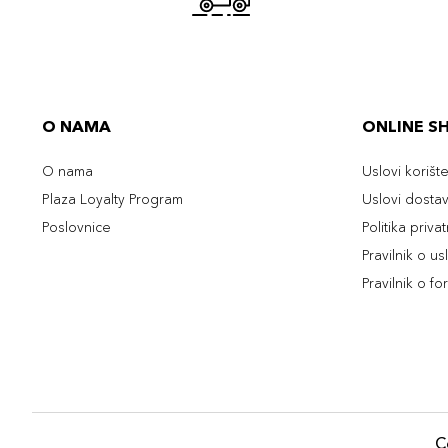
O NAMA
ONLINE S
O nama
Uslovi korišt
Plaza Loyalty Program
Uslovi dosta
Poslovnice
Politika priva
Pravilnik o u
Pravilnik o fo
C