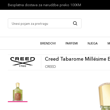
1 besplatan uzorak uz kupovinu
BRENDOVI
PARFEMI
NJEGA
M
Creed Tabarome Millésime 
CREED