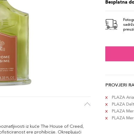
Besplatna d
Fotogr
sadrža
preuzi
PROVJERI R
PLAZA Aria 
PLAZA Delta
PLAZA Merc
PLAZA Merca
poznatljivosti iz kuće The House of Creed,
isticiranost ere prohibicije. Okrepljujući