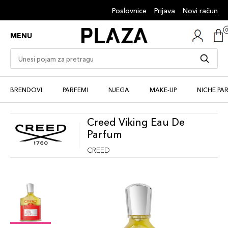
Poslovnice
Prijava
Novi račun
MENU
BRENDOVI
PARFEMI
NJEGA
MAKE-UP
NICHE PA
Creed Viking Eau De
Parfum
CREED