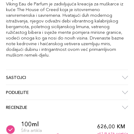
Viking Eau de Parfum je zadivljujuća kreacija za muškarce iz
kuće The House of Creed koja je istovremeno
vanvremenska i savremena. Hvatajući duh modernog
istraživanja, njegov odvažni debi vibrantnog kalabrijskog
bergamota, poletnog sicilijanskog limuna, vatrenog
ružičastog bibera i svježe mente pomjera mirisne granice,
vodeći onoga ko ga nosi do novih visina. Drvenaste bazne
note kedrovine i haićanskog vetivera uzemljuju miris,
dodajući dubinu i intrigantnost ovom već primamljivom
muškom remek-djelu.
SASTOJCI
PODIJELITE
RECENZIJE
100ml
626,00 KM
Šifra artikla
+63 PLAZA cvjetića