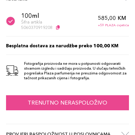
100ml
585,00 KM
Šifra artikla
+59 PLAZA cvjetića
5060370919208
Besplatna dostava za narudžbe preko 100,00 KM
Fotografija proizvoda ne mora u potpunosti odgovarati
stvarnom izgledu i sadržaju proizvoda. U slučaju tehničkih
pogrešaka Plaza parfumerija ne preuzima odgovornost za
tačnost prikazanih cijena i fotografija.
TRENUTNO NERASPOLOŽIVO
PROVJERI RASPOLOŽIVOST U POSLOVNICAMA