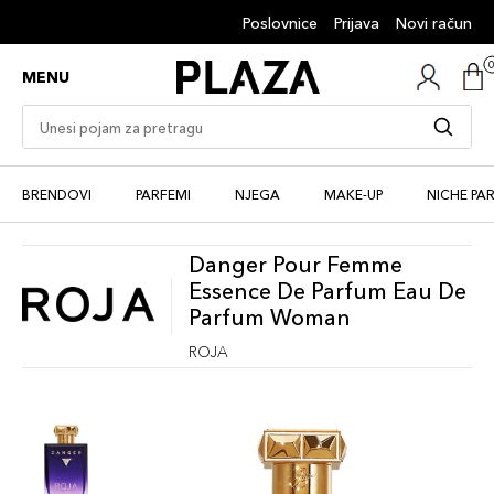
Poslovnice
Prijava
Novi račun
MENU
BRENDOVI
PARFEMI
NJEGA
MAKE-UP
NICHE PA
Danger Pour Femme
Essence De Parfum Eau De
Parfum Woman
ROJA