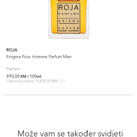
ROJA
Enigma Pour Homme Parfum Man
Parfem
970,00 KM / 100ml
Osnovna cijena 19.400,00 KM / 1 l
Može vam se također svidjeti