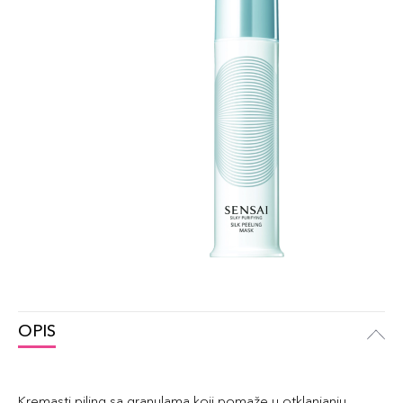
OPIS
Kremasti piling sa granulama koji pomaže u otklanjanju