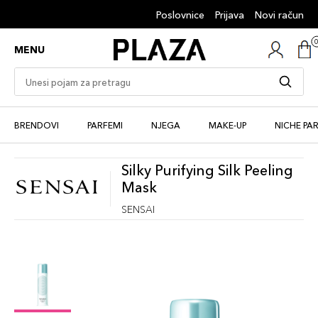
Poslovnice
Prijava
Novi račun
MENU
BRENDOVI
PARFEMI
NJEGA
MAKE-UP
NICHE PA
Silky Purifying Silk Peeling
Mask
SENSAI