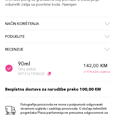
odumrlih ćelija sa površine kože. Namijen
NAČIN KORIŠTENJA
PODIJELITE
RECENZIJE
90ml
142,00 KM
Šifra artikla
+14 PLAZA cvjetića
4973167904602
Besplatna dostava za narudžbe preko 100,00 KM
Fotografija proizvoda ne mora u potpunosti odgovarati
stvarnom izgledu i sadržaju proizvoda. U slučaju tehničkih
pogrešaka Plaza parfumerija ne preuzima odgovornost za