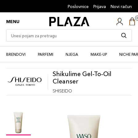
Poslovnice
Prijava
Novi račun
MENU
BRENDOVI
PARFEMI
NJEGA
MAKE-UP
NICHE PA
Shikulime Gel-To-Oil
Cleanser
SHISEIDO