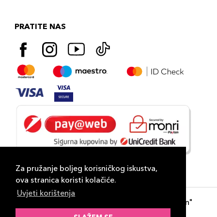
PRATITE NAS
Za pružanje boljeg korisničkog iskustva,
ova stranica koristi kolačiće.
Uvjeti korištenja
Copyright 2026
PLAZA
- "DP Lux Distribution"
d.o.o. Banja Luka