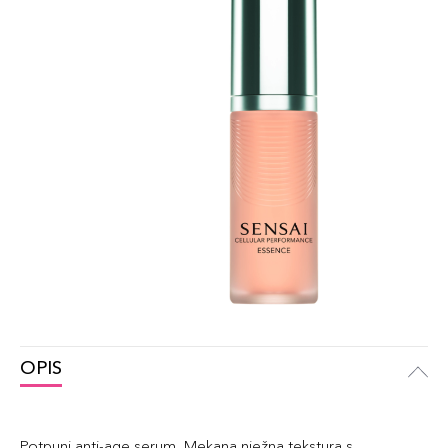
OPIS
Potpuni anti-age serum. Mekana nježna tekstura s