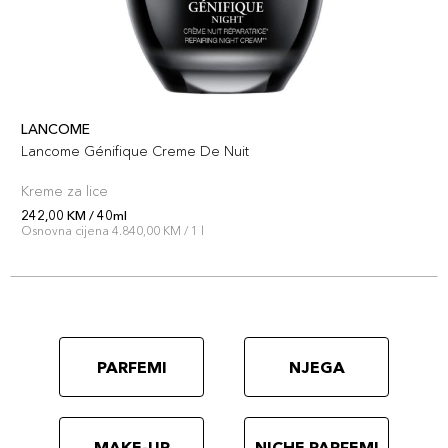
LANCOME
Lancome Génifique Creme De Nuit
Kreme za lice
242,00 KM / 40ml
Osnovna cijena 4.840,00 KM / 1 l
PARFEMI
NJEGA
MAKE-UP
NICHE PARFEMI