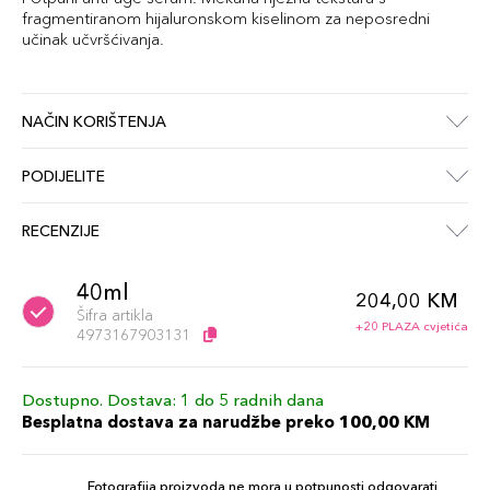
fragmentiranom hijaluronskom kiselinom za neposredni
učinak učvršćivanja.
NAČIN KORIŠTENJA
PODIJELITE
RECENZIJE
40ml
204,00 KM
Šifra artikla
+20 PLAZA cvjetića
4973167903131
Dostupno. Dostava: 1 do 5 radnih dana
Besplatna dostava za narudžbe preko 100,00 KM
Fotografija proizvoda ne mora u potpunosti odgovarati