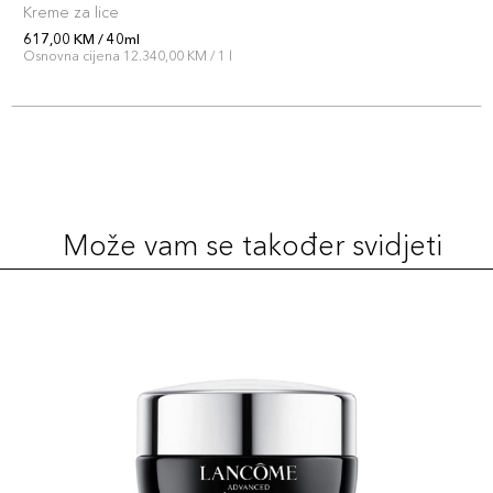
Kreme za lice
617,00 KM / 40ml
Osnovna cijena 12.340,00 KM / 1 l
Može vam se također svidjeti