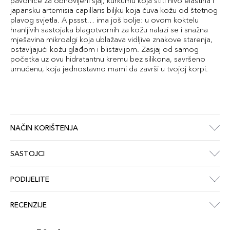
pavonice za obnovljeni sjaj, kurkumu koja štiti nivo elastina i
japansku artemisia capillaris biljku koja čuva kožu od štetnog
plavog svjetla. A pssst… ima još bolje: u ovom koktelu
hranljivih sastojaka blagotvornih za kožu nalazi se i snažna
mješavina mikroalgi koja ublažava vidljive znakove starenja,
ostavljajući kožu glađom i blistavijom. Zasjaj od samog
početka uz ovu hidratantnu kremu bez silikona, savršeno
umućenu, koja jednostavno mami da završi u tvojoj korpi.
NAČIN KORIŠTENJA
SASTOJCI
PODIJELITE
RECENZIJE