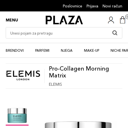
Poslovnice
Prijava
Novi račun
MENU
BRENDOVI
PARFEMI
NJEGA
MAKE-UP
NICHE PA
Pro-Collagen Morning
Matrix
ELEMIS