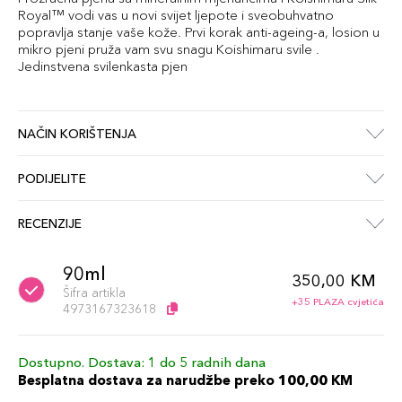
Royal™ vodi vas u novi svijet ljepote i sveobuhvatno
popravlja stanje vaše kože. Prvi korak anti-ageing-a, losion u
mikro pjeni pruža vam svu snagu Koishimaru svile .
Jedinstvena svilenkasta pjen
NAČIN KORIŠTENJA
PODIJELITE
RECENZIJE
90ml
350,00 KM
Šifra artikla
+35 PLAZA cvjetića
4973167323618
Dostupno. Dostava: 1 do 5 radnih dana
Besplatna dostava za narudžbe preko 100,00 KM