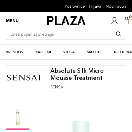
Poslovnice
Prijava
Novi račun
MENU
BRENDOVI
PARFEMI
NJEGA
MAKE-UP
NICHE PA
Absolute Silk Micro
Mousse Treatment
SENSAI