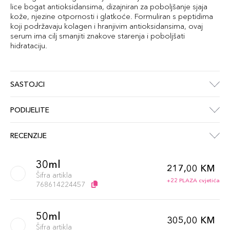
lice bogat antioksidansima, dizajniran za poboljšanje sjaja
kože, njezine otpornosti i glatkoće. Formuliran s peptidima
koji podržavaju kolagen i hranjivim antioksidansima, ovaj
serum ima cilj smanjiti znakove starenja i poboljšati
hidrataciju.
SASTOJCI
PODIJELITE
RECENZIJE
30ml
217,00 KM
Šifra artikla
+22 PLAZA cvjetića
768614224457
50ml
305,00 KM
Šifra artikla