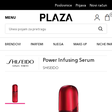
Poslovnice
Prijava
Novi račun
MENU
BRENDOVI
PARFEMI
NJEGA
MAKE-UP
NICHE PA
Power Infusing Serum
SHISEIDO