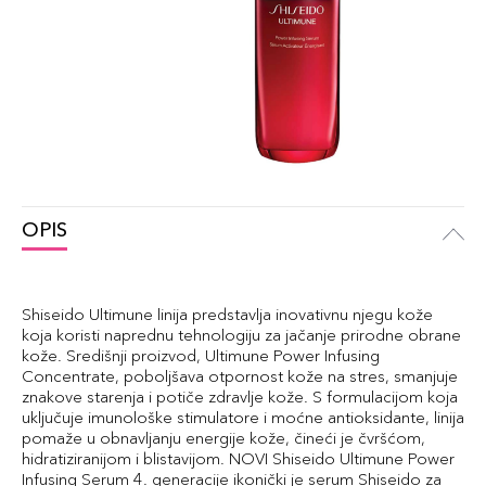
OPIS
Shiseido Ultimune linija predstavlja inovativnu njegu kože
koja koristi naprednu tehnologiju za jačanje prirodne obrane
kože. Središnji proizvod, Ultimune Power Infusing
Concentrate, poboljšava otpornost kože na stres, smanjuje
znakove starenja i potiče zdravlje kože. S formulacijom koja
uključuje imunološke stimulatore i moćne antioksidante, linija
pomaže u obnavljanju energije kože, čineći je čvršćom,
hidratiziranijom i blistavijom. NOVI Shiseido Ultimune Power
Infusing Serum 4. generacije ikonički je serum Shiseido za