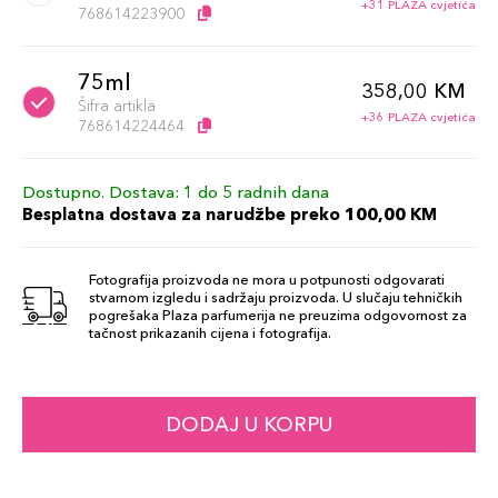
+31 PLAZA cvjetića
768614223900
75ml
358,00 KM
Šifra artikla
+36 PLAZA cvjetića
768614224464
Dostupno. Dostava: 1 do 5 radnih dana
Besplatna dostava za narudžbe preko 100,00 KM
Fotografija proizvoda ne mora u potpunosti odgovarati
stvarnom izgledu i sadržaju proizvoda. U slučaju tehničkih
pogrešaka Plaza parfumerija ne preuzima odgovornost za
tačnost prikazanih cijena i fotografija.
DODAJ U KORPU