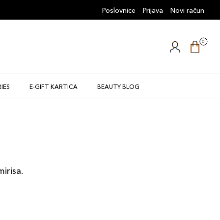
Poslovnice
Prijava
Novi račun
0
IES
E-GIFT KARTICA
BEAUTY BLOG
mirisa.