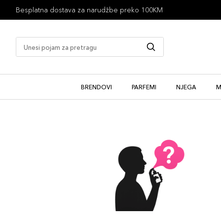
Besplatna dostava za narudžbe preko 100KM
BRENDOVI
PARFEMI
NJEGA
M