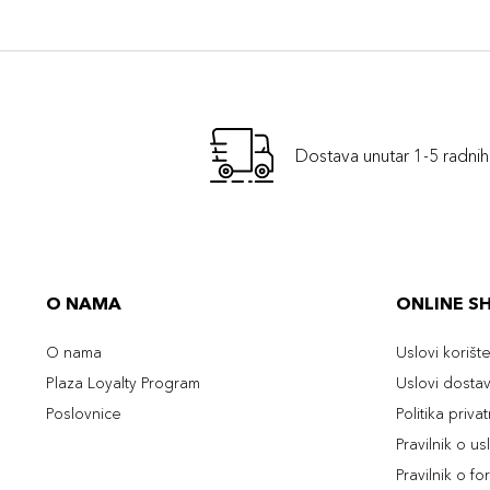
Dostava unutar 1-5 radni
O NAMA
ONLINE S
O nama
Uslovi korišt
Plaza Loyalty Program
Uslovi dosta
Poslovnice
Politika priva
Pravilnik o u
Pravilnik o fo