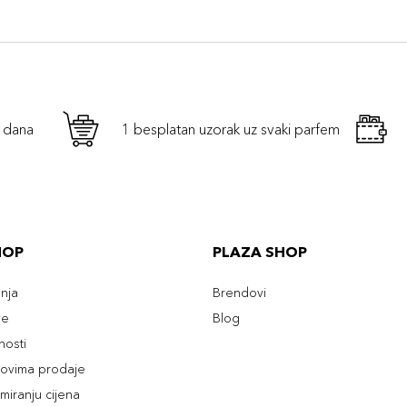
h dana
1 besplatan uzorak uz svaki parfem
HOP
PLAZA SHOP
enja
Brendovi
ve
Blog
tnosti
slovima prodaje
rmiranju cijena