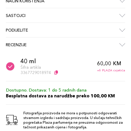
NAČIN KORIŠTENJA
SASTOJCI
PODIJELITE
RECENZIJE
40 ml
60,00 KM
Šifra artikla
+6 PLAZA cvjetića
3367729018974
Dostupno. Dostava: 1 do 5 radnih dana
Besplatna dostava za narudžbe preko 100,00 KM
Fotografija proizvoda ne mora u potpunosti odgovarati
stvarnom izgledu i sadržaju proizvoda. U slučaju tehničkih
pogrešaka Plaza parfumerija ne preuzima odgovornost za
tačnost prikazanih cijena i fotografija.