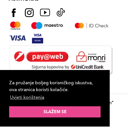
Za pružanje boljeg korisničkog iskustva,
ova stranica koristi kolačiće.
Uvjeti korištenja
Copyright 2026
PLAZA
- "DP Lux Distribution"
d.o.o. Banja Luka
SLAŽEM SE
Razvili
ID-S Consulting d.o.o. Sarajevo