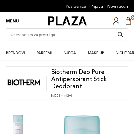
Poslovnice
Prijava
Novi račun
MENU
BRENDOVI
PARFEMI
NJEGA
MAKE-UP
NICHE PA
Biotherm Deo Pure
Antiperspirant Stick
Deodorant
BIOTHERM