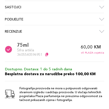
SASTOJCI
PODIJELITE
RECENZIJE
75ml
60,00 KM
Šifra artikla
+6 PLAZA cvjetića
3605540596951
Dostupno. Dostava: 1 do 5 radnih dana
Besplatna dostava za narudžbe preko 100,00 KM
Fotografija proizvoda ne mora u potpunosti odgovarati
stvarnom izgledu i sadržaju proizvoda. U slučaju tehničkih
pogrešaka Plaza parfumerija ne preuzima odgovornost za
tačnost prikazanih cijena i fotografija.