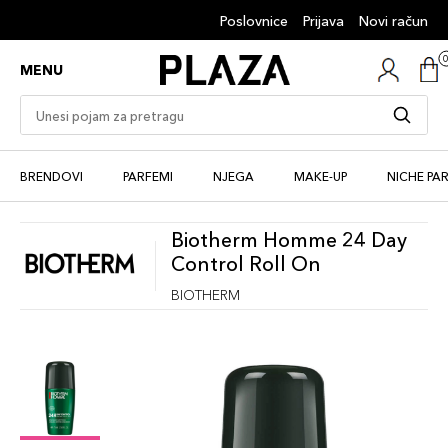
Poslovnice
Prijava
Novi račun
MENU
BRENDOVI
PARFEMI
NJEGA
MAKE-UP
NICHE PA
Biotherm Homme 24 Day
Control Roll On
BIOTHERM