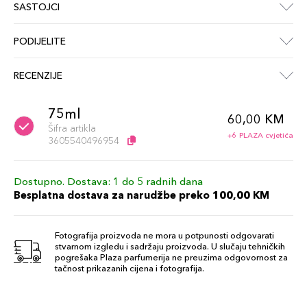
SASTOJCI
PODIJELITE
RECENZIJE
75ml
60,00 KM
Šifra artikla
+6 PLAZA cvjetića
3605540496954
Dostupno. Dostava: 1 do 5 radnih dana
Besplatna dostava za narudžbe preko 100,00 KM
Fotografija proizvoda ne mora u potpunosti odgovarati
stvarnom izgledu i sadržaju proizvoda. U slučaju tehničkih
pogrešaka Plaza parfumerija ne preuzima odgovornost za
tačnost prikazanih cijena i fotografija.