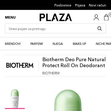
Poslovnice
Prijava
Novi račun
MENU
BRENDOVI
PARFEMI
NJEGA
MAKE-UP
NICHE PA
Biotherm Deo Pure Natural
Protect Roll On Deodorant
BIOTHERM