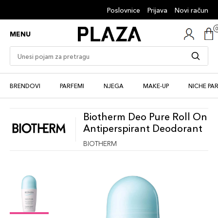
Poslovnice
Prijava
Novi račun
MENU
BRENDOVI
PARFEMI
NJEGA
MAKE-UP
NICHE PA
Biotherm Deo Pure Roll On
Antiperspirant Deodorant
BIOTHERM