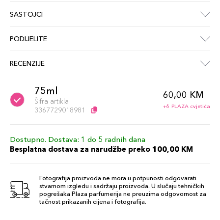
SASTOJCI
PODIJELITE
RECENZIJE
75ml
60,00 KM
Šifra artikla
+6 PLAZA cvjetića
3367729018981
Dostupno. Dostava: 1 do 5 radnih dana
Besplatna dostava za narudžbe preko 100,00 KM
Fotografija proizvoda ne mora u potpunosti odgovarati
stvarnom izgledu i sadržaju proizvoda. U slučaju tehničkih
pogrešaka Plaza parfumerija ne preuzima odgovornost za
tačnost prikazanih cijena i fotografija.