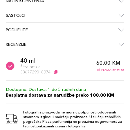
NAČIN KORIŠTENJA
SASTOJCI
PODIJELITE
RECENZIJE
40 ml
60,00 KM
Šifra artikla
+6 PLAZA cvjetića
3367729018974
Dostupno. Dostava: 1 do 5 radnih dana
Besplatna dostava za narudžbe preko 100,00 KM
Fotografija proizvoda ne mora u potpunosti odgovarati
stvarnom izgledu i sadržaju proizvoda. U slučaju tehničkih
pogrešaka Plaza parfumerija ne preuzima odgovornost za
tačnost prikazanih cijena i fotografija.