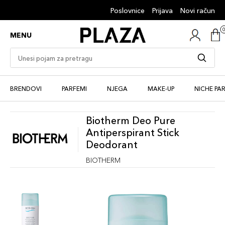
Poslovnice
Prijava
Novi račun
MENU
BRENDOVI
PARFEMI
NJEGA
MAKE-UP
NICHE PA
Biotherm Deo Pure
Antiperspirant Stick
Deodorant
BIOTHERM