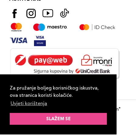
Za pružanje boljeg korisničkog iskustva,
ova stranica koristi kolačiće.
Uvjeti korištenja
Copyright 2026
PLAZA
- "DP Lux Distribution"
d.o.o. Banja Luka
SLAŽEM SE
Razvili
ID-S Consulting d.o.o. Sarajevo