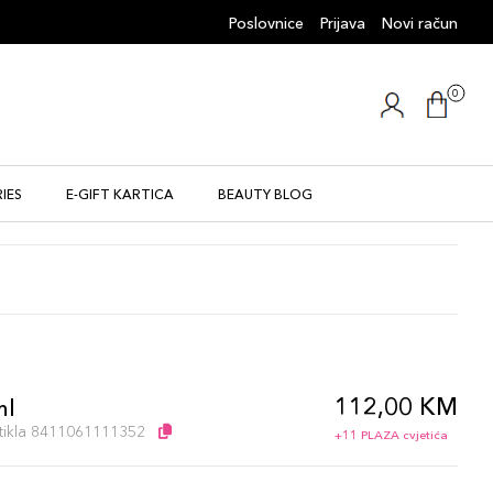
Poslovnice
Prijava
Novi račun
0
IES
E-GIFT KARTICA
BEAUTY BLOG
112,00 KM
ml
artikla 8411061111352
+11 PLAZA cvjetića