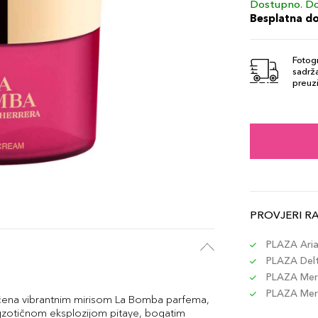
Dostupno. Do
Besplatna d
Fotogr
sadrža
preuzi
PROVJERI R
PLAZA Aria 
PLAZA Delta
PLAZA Merc
PLAZA Merc
aćena vibrantnim mirisom La Bomba parfema,
o egzotičnom eksplozijom pitaye, bogatim