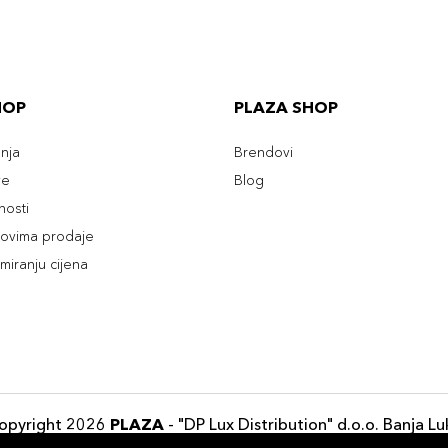
HOP
PLAZA SHOP
enja
Brendovi
ve
Blog
tnosti
slovima prodaje
rmiranju cijena
opyright 2026
PLAZA
- "DP Lux Distribution" d.o.o. Banja Lu
Razvili
ID-S Consulting d.o.o. Sarajevo