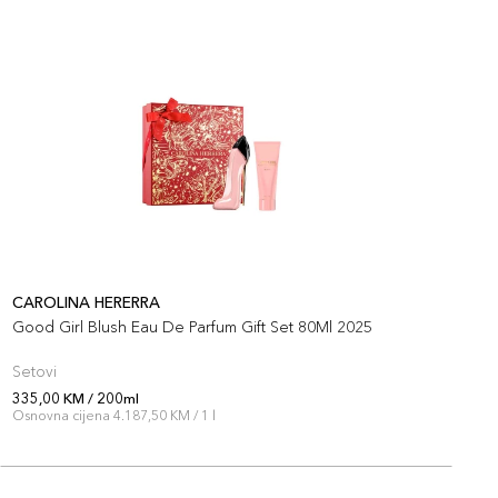
CAROLINA HERERRA
C
Good Girl Blush Eau De Parfum Gift Set 80Ml 2025
L
Setovi
P
335,00 KM / 200ml
2
Osnovna cijena 4.187,50 KM / 1 l
O