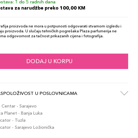
stava: 1 do 5 radnih dana
ostava za narudžbe preko 100,00 KM
afija proizvoda ne mora u potpunosti odgovarati stvarnom izgledu i
ju proizvoda. U slučaju tehničkih pogrešaka Plaza parfumerija ne
ma odgovornost za tačnost prikazanih cijena i fotografija.
DODAJ U KORPU
ASPOLOŽIVOST U POSLOVNICAMA
Centar - Sarajevo
 Planet - Banja Luka
ator - Tuzla
ator - Sarajevo Ložionička