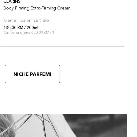
CLARINS
J
Body Firming Extra-Firming Cream
D
Kreme i losioni za tijelo
K
130,00 KM / 200ml
1
Osnovna cijena 650,00 KM / 1 l
O
NICHE PARFEMI