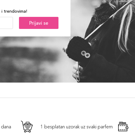
a i trendovima!
Prijavi se
h dana
1 besplatan uzorak uz svaki parfem