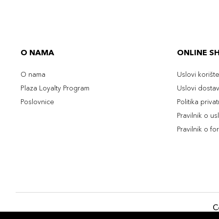
O NAMA
ONLINE S
O nama
Uslovi korišt
Plaza Loyalty Program
Uslovi dosta
Poslovnice
Politika priva
Pravilnik o u
Pravilnik o fo
C