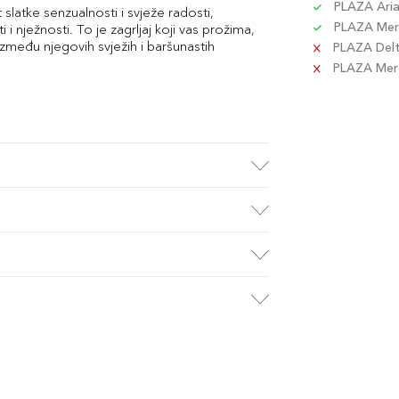
PLAZA Aria 
t slatke senzualnosti i svježe radosti,
PLAZA Merc
 nježnosti. To je zagrljaj koji vas prožima,
 između njegovih svježih i baršunastih
PLAZA Delta
PLAZA Merc