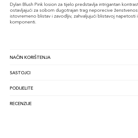
Dylan Blush Pink losion za tijelo predstavlja intrigantan kontras
ostavljajući za sobom dugotrajan trag neporecive ženstvenosti i
istovremeno blistav i zavodljiv, zahvaljujući blistavoj napetosti
komponenti.
NAČIN KORIŠTENJA
SASTOJCI
PODIJELITE
RECENZIJE