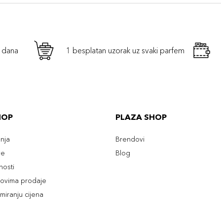
h dana
1 besplatan uzorak uz svaki parfem
HOP
PLAZA SHOP
enja
Brendovi
ve
Blog
tnosti
slovima prodaje
rmiranju cijena