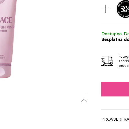
Dostupno. Do
Besplatna d
Fotogr
sadrža
preuzi
PROVJERI R