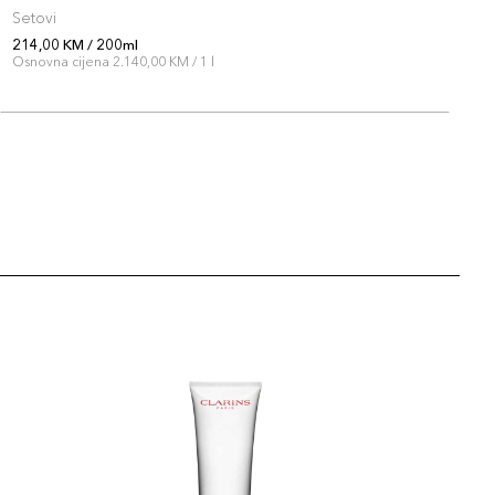
Setovi
P
214,00 KM / 200ml
2
Osnovna cijena 2.140,00 KM / 1 l
O