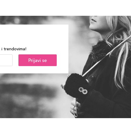
a i trendovima!
Prijavi se