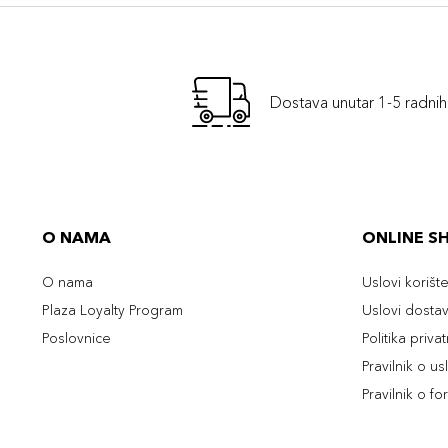
Dostava unutar 1-5 radni
O NAMA
ONLINE S
O nama
Uslovi korišt
Plaza Loyalty Program
Uslovi dosta
Poslovnice
Politika priva
Pravilnik o u
Pravilnik o fo