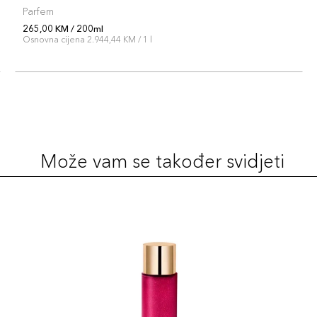
Parfem
265,00 KM / 200ml
Osnovna cijena 2.944,44 KM / 1 l
Može vam se također svidjeti