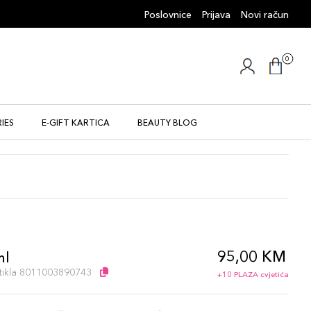
Poslovnice
Prijava
Novi račun
0
IES
E-GIFT KARTICA
BEAUTY BLOG
95,00 KM
ml
artikla 8011003890743
+10 PLAZA cvjetića