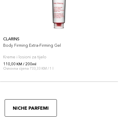
CLARINS
V
Body Firming Extra-Firming Gel
V
S
Kreme i losioni za tijelo
K
110,00 KM / 200ml
1
Osnovna cijena 733,33 KM / 1 l
O
NICHE PARFEMI