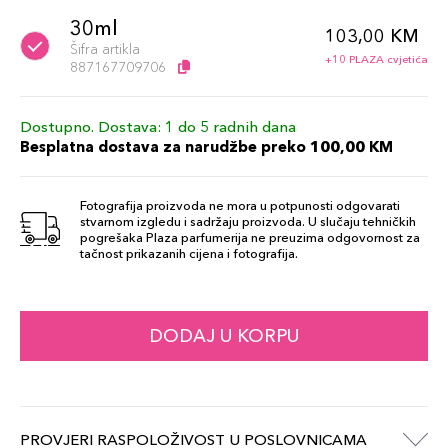
30ml
103,00 KM
Šifra artikla
+10 PLAZA cvjetića
887167709706
Dostupno. Dostava: 1 do 5 radnih dana
Besplatna dostava za narudžbe preko 100,00 KM
Fotografija proizvoda ne mora u potpunosti odgovarati
stvarnom izgledu i sadržaju proizvoda. U slučaju tehničkih
pogrešaka Plaza parfumerija ne preuzima odgovornost za
tačnost prikazanih cijena i fotografija.
DODAJ U KORPU
PROVJERI RASPOLOŽIVOST U POSLOVNICAMA