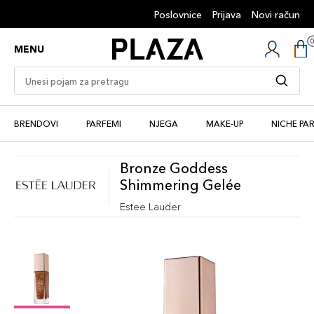
Poslovnice
Prijava
Novi račun
MENU
BRENDOVI
PARFEMI
NJEGA
MAKE-UP
NICHE PA
Bronze Goddess
Shimmering Gelée
Estee Lauder