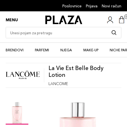
Poslovnice
Prijava
Novi račun
MENU
BRENDOVI
PARFEMI
NJEGA
MAKE-UP
NICHE PA
La Vie Est Belle Body
Lotion
LANCOME