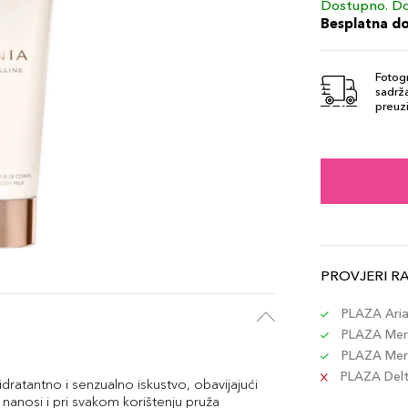
Dostupno. Do
Besplatna d
Fotogr
sadrža
preuzi
PROVJERI R
PLAZA Aria 
PLAZA Merc
PLAZA Merc
PLAZA Delta
idratantno i senzualno iskustvo, obavijajući
e nanosi i pri svakom korištenju pruža