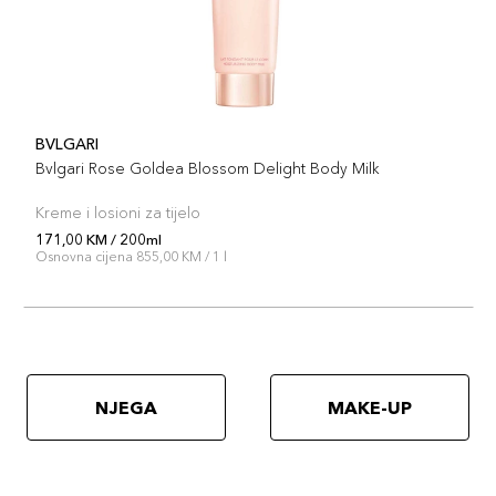
BVLGARI
Bvlgari Rose Goldea Blossom Delight Body Milk
Kreme i losioni za tijelo
171,00 KM / 200ml
Osnovna cijena 855,00 KM / 1 l
NJEGA
MAKE-UP