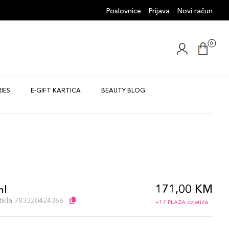
Poslovnice
Prijava
Novi račun
0
IES
E-GIFT KARTICA
BEAUTY BLOG
171,00 KM
ml
artikla 783320424366
+17 PLAZA cvjetića