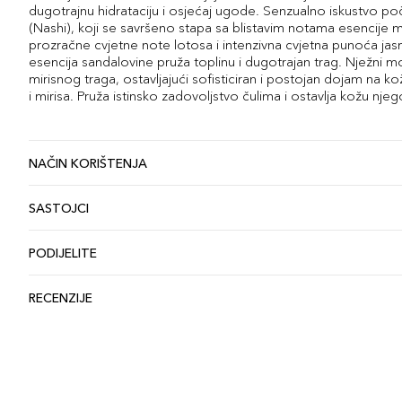
dugotrajnu hidrataciju i osjećaj ugode. Senzualno iskustvo po
(Nashi), koji se savršeno stapa sa blistavim notama esencije
prozračne cvjetne note lotosa i intenzivna cvjetna punoća jas
esencija sandalovine pruža toplinu i dugotrajan trag. Nježni m
mirisnog traga, ostavljajući sofisticiran i postojan dojam na ko
i mirisa. Pruža istinsko zadovoljstvo čulima i ostavlja kožu
NAČIN KORIŠTENJA
SASTOJCI
PODIJELITE
RECENZIJE