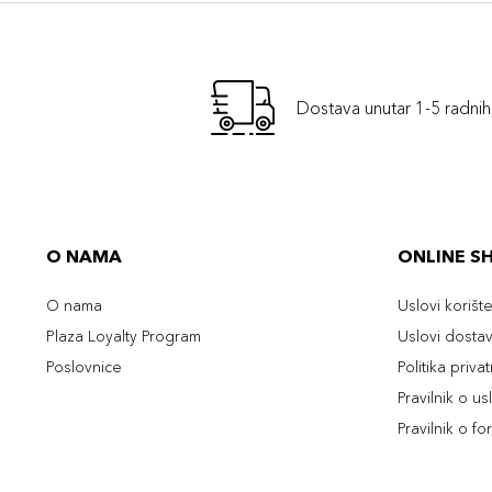
Dostava unutar 1-5 radni
O NAMA
ONLINE S
O nama
Uslovi korišt
Plaza Loyalty Program
Uslovi dosta
Poslovnice
Politika priva
Pravilnik o u
Pravilnik o fo