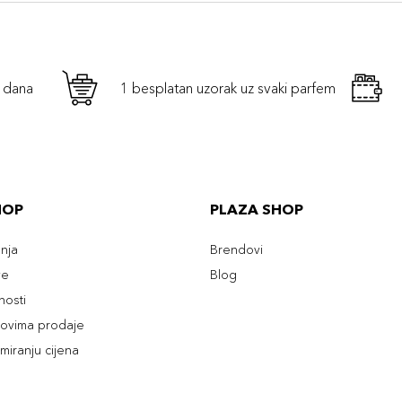
h dana
1 besplatan uzorak uz svaki parfem
HOP
PLAZA SHOP
enja
Brendovi
ve
Blog
tnosti
slovima prodaje
rmiranju cijena