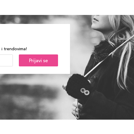
a i trendovima!
Prijavi se