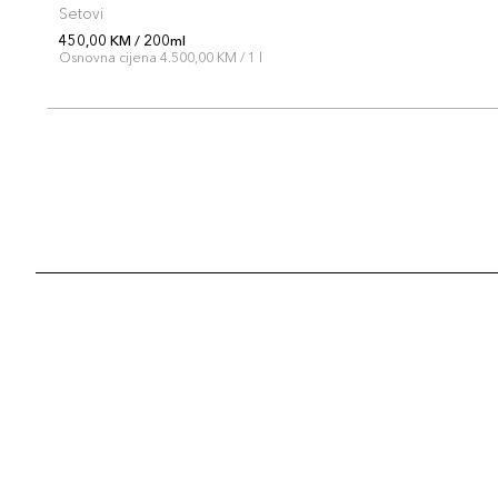
Setovi
450,00 KM / 200ml
Osnovna cijena 4.500,00 KM / 1 l