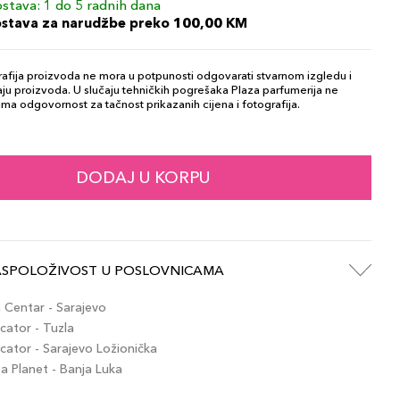
stava: 1 do 5 radnih dana
ostava za narudžbe preko 100,00 KM
afija proizvoda ne mora u potpunosti odgovarati stvarnom izgledu i
ju proizvoda. U slučaju tehničkih pogrešaka Plaza parfumerija ne
ma odgovornost za tačnost prikazanih cijena i fotografija.
DODAJ U KORPU
ASPOLOŽIVOST U POSLOVNICAMA
Centar - Sarajevo
ator - Tuzla
ator - Sarajevo Ložionička
 Planet - Banja Luka