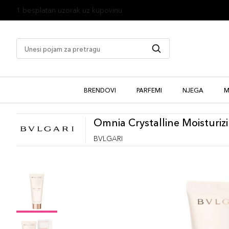
1 besplatan uzorak uz kupovinu
BRENDOVI
PARFEMI
NJEGA
M
Omnia Crystalline Moisturiz
BVLGARI