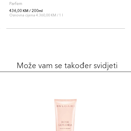
Parfem
436,00 KM / 200ml
Osnovna cijena 4.360,00 KM / 1 l
Može vam se također svidjeti