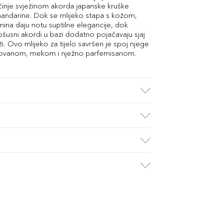
činje svježinom akorda japanske kruške
 mandarine. Dok se mlijeko stapa s kožom,
mina daju notu suptilne elegancije, dok
ošusni akordi u bazi dodatno pojačavaju sjaj
ži. Ovo mlijeko za tijelo savršen je spoj njege
 njegovanom, mekom i nježno parfemisanom.