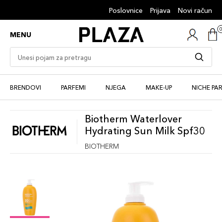
Poslovnice
Prijava
Novi račun
MENU
BRENDOVI
PARFEMI
NJEGA
MAKE-UP
NICHE PA
Biotherm Waterlover
Hydrating Sun Milk Spf30
BIOTHERM