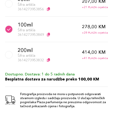
207,00 KM
Šifra artikla
+21 PLAZA cvjetića
3614273953856
100ml
278,00 KM
Šifra artikla
+28 PLAZA cvjetića
3614273953849
200ml
414,00 KM
Šifra artikla
+41 PLAZA cvjetića
3614273953832
Dostupno. Dostava: 1 do 5 radnih dana
Besplatna dostava za narudžbe preko 100,00 KM
Fotografija proizvoda ne mora u potpunosti odgovarati
stvarnom izgledu i sadržaju proizvoda. U slučaju tehničkih
pogrešaka Plaza parfumerija ne preuzima odgovornost za
tačnost prikazanih cijena i fotografija.