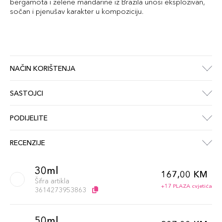
bergamota i zelene mandarine iz Brazila unosi eksplozivan,
sočan i pjenušav karakter u kompoziciju.
NAČIN KORIŠTENJA
SASTOJCI
PODIJELITE
RECENZIJE
30ml
167,00 KM
Šifra artikla
+17 PLAZA cvjetića
3614273953863
50ml