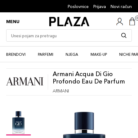
Poslovnice
Prijava
Novi račun
MENU
BRENDOVI
PARFEMI
NJEGA
MAKE-UP
NICHE PA
Armani Acqua Di Gio
Profondo Eau De Parfum
ARMANI