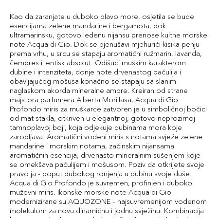
Kao da zaranjate u duboko plavo more, osjetila se bude
esencijama zelene mandarine i bergamota, dok
ultramarinsku, gotovo ledenu nijansu prenose kultne morske
note Acqua di Gio. Dok se pjenušavi mjehurići kisika penju
prema vrhu, u srcu se stapaju aromatični ružmarin, lavanda,
čempres i lentisk absolut. Odišući muškim karakterom
dubine i intenziteta, donje note drvenastog pačulija i
obavijajućeg mošusa konačno se stapaju sa slanim
naglaskom akorda mineralne ambre. Kreiran od strane
majstora parfumera Alberta Morillasa, Acqua di Gio
Profondo miris za muškarce zatvoren je u simboličnoj bočici
od mat stakla, otkriven u elegantnoj, gotovo neprozirnoj
tamnoplavoj boji, koja odjekuje dubinama mora koje
zarobljava. Aromatični vodeni miris s notama svježe zelene
mandarine i morskim notama, začinskim nijansama
aromatičnih esencija, drvenasto mineralnim sušenjem koje
se omekšava pačulijem i mošusom. Poziv da otkrijete svoje
pravo ja - poput dubokog ronjenja u dubinu svoje duše.
Acqua di Gio Profondo je suvremen, profinjen i duboko
muževni miris. Ikonske morske note Acqua di Gio
modernizirane su AQUOZONE – najsuvremenijom vodenom
molekulom za novu dinamičnu i jodnu svježinu. Kombinacija