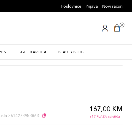
Poslovnice
Prijava
Novi račun
0
IES
E-GIFT KARTICA
BEAUTY BLOG
167,00 KM
l
artikla 3614273953863
+17 PLAZA cvjetića