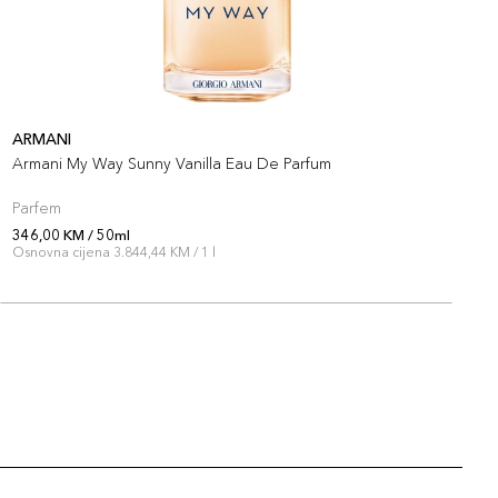
ARMANI
A
Armani My Way Sunny Vanilla Eau De Parfum
A
Parfem
P
346,00 KM / 50ml
3
Osnovna cijena 3.844,44 KM / 1 l
O