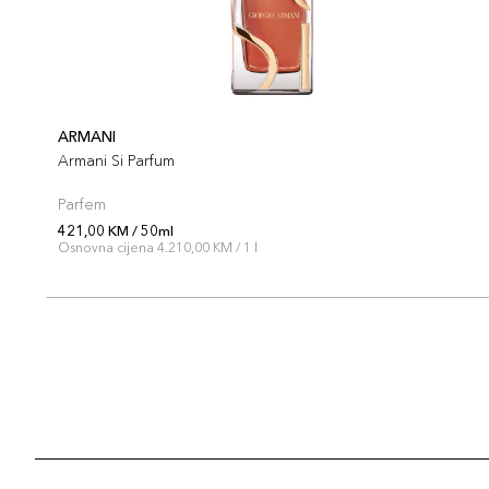
ARMANI
Armani Si Parfum
Parfem
421,00 KM / 50ml
Osnovna cijena 4.210,00 KM / 1 l