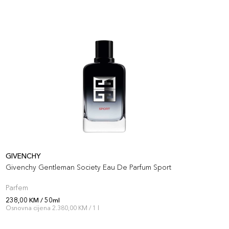
GIVENCHY
P
Givenchy Gentleman Society Eau De Parfum Sport
P
Parfem
P
238,00 KM / 50ml
2
Osnovna cijena 2.380,00 KM / 1 l
O