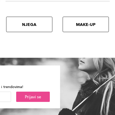
NJEGA
MAKE-UP
a i trendovima!
Prijavi se