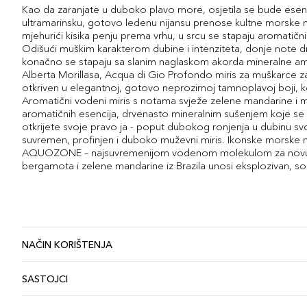
Kao da zaranjate u duboko plavo more, osjetila se bude ese
ultramarinsku, gotovo ledenu nijansu prenose kultne morske 
mjehurići kisika penju prema vrhu, u srcu se stapaju aromatični
Odišući muškim karakterom dubine i intenziteta, donje note d
konačno se stapaju sa slanim naglaskom akorda mineralne am
Alberta Morillasa, Acqua di Gio Profondo miris za muškarce za
otkriven u elegantnoj, gotovo neprozirnoj tamnoplavoj boji, 
Aromatični vodeni miris s notama svježe zelene mandarine i 
aromatičnih esencija, drvenasto mineralnim sušenjem koje s
otkrijete svoje pravo ja - poput dubokog ronjenja u dubinu s
suvremen, profinjen i duboko muževni miris. Ikonske morske 
AQUOZONE – najsuvremenijom vodenom molekulom za novu di
bergamota i zelene mandarine iz Brazila unosi eksplozivan, so
NAČIN KORIŠTENJA
SASTOJCI