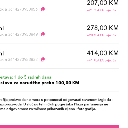
207,00 KM
l
artikla 3614273953856
+21 PLAZA cvjetića
278,00 KM
ml
artikla 3614273953849
+28 PLAZA cvjetića
414,00 KM
ml
artikla 3614273953832
+41 PLAZA cvjetića
stava: 1 do 5 radnih dana
ostava za narudžbe preko 100,00 KM
afija proizvoda ne mora u potpunosti odgovarati stvarnom izgledu i
ju proizvoda. U slučaju tehničkih pogrešaka Plaza parfumerija ne
ma odgovornost za tačnost prikazanih cijena i fotografija.