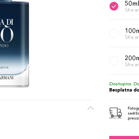
50m
Šifra 
100
Šifra 
200
Šifra 
Dostupno. Do
Besplatna d
Fotogr
sadrža
preuzi