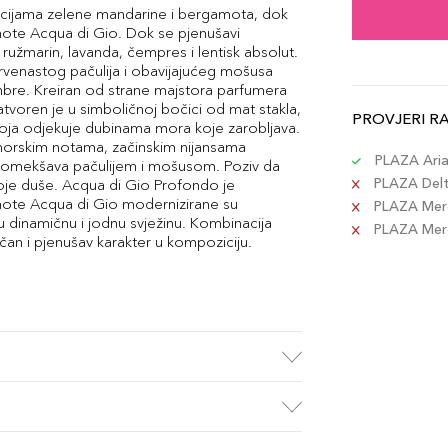
ncijama zelene mandarine i bergamota, dok
note Acqua di Gio. Dok se pjenušavi
 ružmarin, lavanda, čempres i lentisk absolut.
rvenastog pačulija i obavijajućeg mošusa
bre. Kreiran od strane majstora parfumera
tvoren je u simboličnoj bočici od mat stakla,
PROVJERI R
koja odjekuje dubinama mora koje zarobljava.
morskim notama, začinskim nijansama
PLAZA Aria 
e omekšava pačulijem i mošusom. Poziv da
PLAZA Delta
voje duše. Acqua di Gio Profondo je
note Acqua di Gio modernizirane su
PLAZA Merc
namičnu i jodnu svježinu. Kombinacija
PLAZA Merca
čan i pjenušav karakter u kompoziciju.