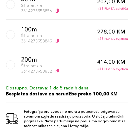
207,00 KM
Šifra artikla
+21 PLAZA cvjetića
3614273953856
100ml
278,00 KM
Šifra artikla
+28 PLAZA cvjetića
3614273953849
200ml
414,00 KM
Šifra artikla
+41 PLAZA cvjetića
3614273953832
Dostupno. Dostava: 1 do 5 radnih dana
Besplatna dostava za narudžbe preko 100,00 KM
Fotografija proizvoda ne mora u potpunosti odgovarati
stvarnom izgledu i sadržaju proizvoda. U slučaju tehničkih
pogrešaka Plaza parfumerija ne preuzima odgovornost za
tačnost prikazanih cijena i fotografija.