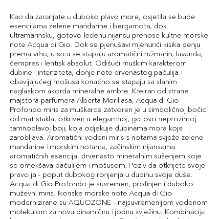
Kao da zaranjate u duboko plavo more, osjetila se bude
esencijama zelene mandarine i bergamota, dok
ultramarinsku, gotovo ledenu nijansu prenose kultne morske
note Acqua di Gio. Dok se pjenušavi mjehurići kisika penju
prema vrhu, u srcu se stapaju aromatični ružmarin, lavanda,
čempres i lentisk absolut. Odišući muškim karakterom
dubine i intenziteta, donje note drvenastog pačulija i
obavijajućeg mošusa konačno se stapaju sa slanim
naglaskom akorda mineralne ambre. Kreiran od strane
majstora parfumera Alberta Morillasa, Acqua di Gio
Profondo miris za muškarce zatvoren je u simboličnoj bočici
od mat stakla, otkriven u elegantnoj, gotovo neprozirnoj
tamnoplavoj boji, koja odjekuje dubinama mora koje
zarobljava. Aromatični vodeni miris s notama svježe zelene
mandarine i morskim notama, začinskim nijansama
aromatičnih esencija, drvenasto mineralnim sušenjem koje
se omekšava pačulijem i mošusom. Poziv da otkrijete svoje
pravo ja - poput dubokog ronjenja u dubinu svoje duše.
Acqua di Gio Profondo je suvremen, profinjen i duboko
muževni miris. Ikonske morske note Acqua di Gio
modernizirane su AQUOZONE – najsuvremenijom vodenom
molekulom za novu dinamičnu i jodnu svježinu. Kombinacija