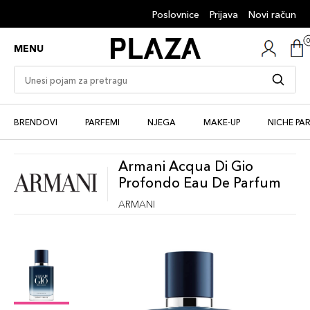
Poslovnice
Prijava
Novi račun
MENU
BRENDOVI
PARFEMI
NJEGA
MAKE-UP
NICHE PA
Armani Acqua Di Gio
Profondo Eau De Parfum
ARMANI