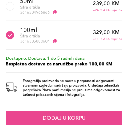
50ml
239,00 KM
Šifra artikla
+24 PLAZA cvjetića
3616304966866
100ml
329,00 KM
Šifra artikla
+33 PLAZA cvjetića
3616305880604
Dostupno. Dostava: 1 do 5 radnih dana
Besplatna dostava za narudžbe preko 100,00 KM
Fotografija proizvoda ne mora u potpunosti odgovarati
stvarnom izgledu i sadržaju proizvoda. U slučaju tehničkih
pogrešaka Plaza parfumerija ne preuzima odgovornost za
tačnost prikazanih cijena i fotografija.
DODAJ U KORPU