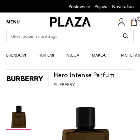
Poslovnice
Prijava
Novi račun
MENU
BRENDOVI
PARFEMI
NJEGA
MAKE-UP
NICHE PA
Hero Intense Parfum
BURBERRY