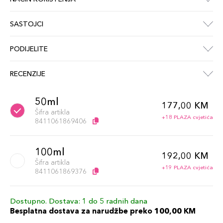
SASTOJCI
PODIJELITE
RECENZIJE
50ml
177,00 KM
Šifra artikla
+18 PLAZA cvjetića
8411061869406
100ml
192,00 KM
Šifra artikla
+19 PLAZA cvjetića
8411061869376
Dostupno. Dostava: 1 do 5 radnih dana
Besplatna dostava za narudžbe preko 100,00 KM