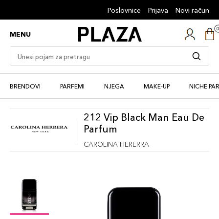
Poslovnice
Prijava
Novi račun
MENU
BRENDOVI
PARFEMI
NJEGA
MAKE-UP
NICHE PA
212 Vip Black Man Eau De
Parfum
CAROLINA HERERRA