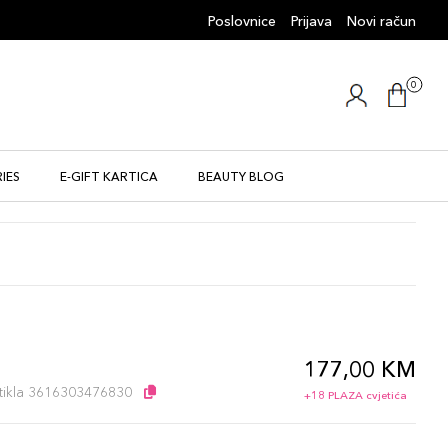
Poslovnice
Prijava
Novi račun
0
IES
E-GIFT KARTICA
BEAUTY BLOG
177,00 KM
l
artikla 3616303476830
+18 PLAZA cvjetića