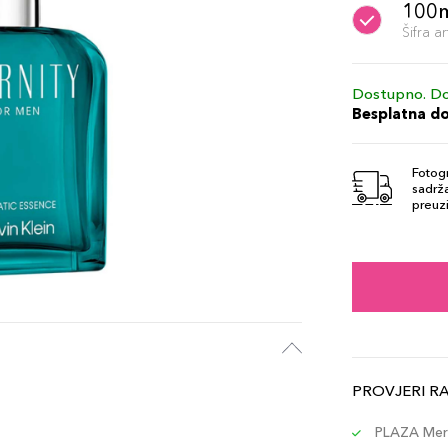
100
Šifra 
Dostupno. Do
Besplatna d
Fotogr
sadrža
preuzi
PROVJERI R
PLAZA Merc