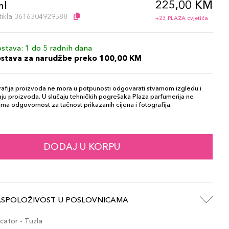
225,00 KM
ml
artikla 3616304929588
+23 PLAZA cvjetića
stava: 1 do 5 radnih dana
ostava za narudžbe preko 100,00 KM
afija proizvoda ne mora u potpunosti odgovarati stvarnom izgledu i
ju proizvoda. U slučaju tehničkih pogrešaka Plaza parfumerija ne
ma odgovornost za tačnost prikazanih cijena i fotografija.
DODAJ U KORPU
ASPOLOŽIVOST U POSLOVNICAMA
ator - Tuzla