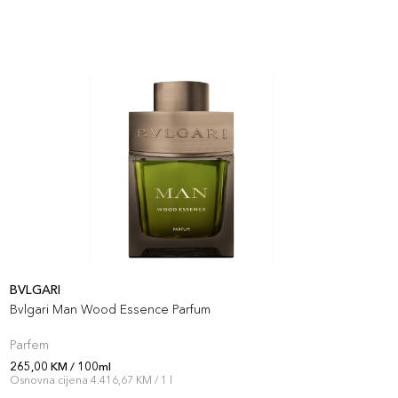
BVLGARI
H
Bvlgari Man Wood Essence Parfum
B
Parfem
P
265,00 KM / 100ml
2
Osnovna cijena 4.416,67 KM / 1 l
O