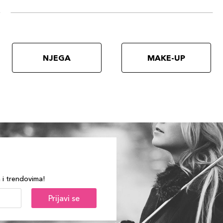
NJEGA
MAKE-UP
a i trendovima!
Prijavi se