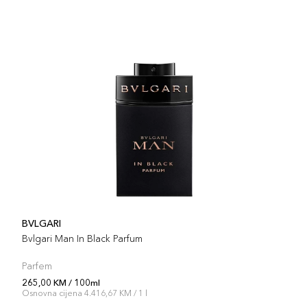
BVLGARI
Bvlgari Man In Black Parfum
Parfem
265,00 KM / 100ml
Osnovna cijena 4.416,67 KM / 1 l