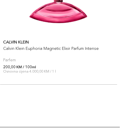
CALVIN KLEIN
C
Calvin Klein Euphoria Magnetic Elixir Parfum Intense
C
Parfem
P
200,00 KM / 100ml
2
Osnovna cijena 4.000,00 KM / 1 l
O