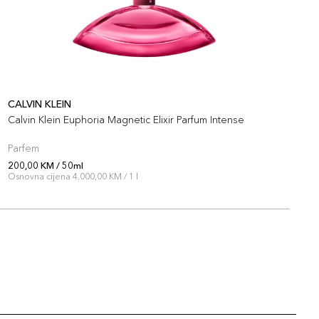
CALVIN KLEIN
C
Calvin Klein Euphoria Magnetic Elixir Parfum Intense
C
Parfem
P
200,00 KM / 50ml
2
Osnovna cijena 4.000,00 KM / 1 l
O