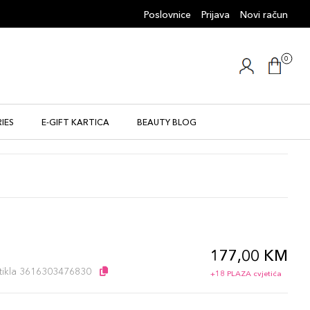
Poslovnice
Prijava
Novi račun
0
IES
E-GIFT KARTICA
BEAUTY BLOG
177,00 KM
l
artikla 3616303476830
+18 PLAZA cvjetića