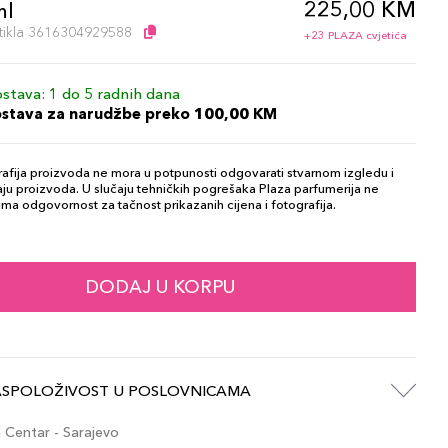
225,00 KM
ml
artikla 3616304929588
+23 PLAZA cvjetića
stava: 1 do 5 radnih dana
ostava za narudžbe preko 100,00 KM
afija proizvoda ne mora u potpunosti odgovarati stvarnom izgledu i
ju proizvoda. U slučaju tehničkih pogrešaka Plaza parfumerija ne
ma odgovornost za tačnost prikazanih cijena i fotografija.
DODAJ U KORPU
ASPOLOŽIVOST U POSLOVNICAMA
Centar - Sarajevo