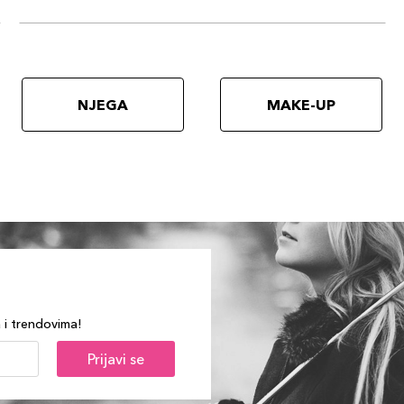
NJEGA
MAKE-UP
a i trendovima!
Prijavi se