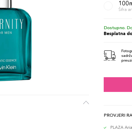
100
Šifra 
Dostupno. Do
Besplatna d
Fotogr
sadrža
preuzi
PROVJERI R
PLAZA Aria 