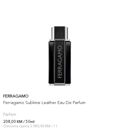
FERRAGAMO
A
Ferragamo Sublime Leather Eau De Parfum
A
Parfem
P
208,00 KM / 50ml
2
Osnovna cijena 2.080,00 KM / 1 l
O