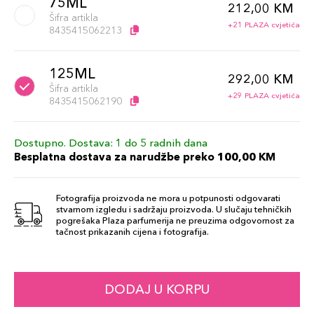
75ML
212,00 KM
Šifra artikla
+21 PLAZA cvjetića
8435415062213
125ML
292,00 KM
Šifra artikla
+29 PLAZA cvjetića
8435415062190
Dostupno. Dostava: 1 do 5 radnih dana
Besplatna dostava za narudžbe preko 100,00 KM
Fotografija proizvoda ne mora u potpunosti odgovarati
stvarnom izgledu i sadržaju proizvoda. U slučaju tehničkih
pogrešaka Plaza parfumerija ne preuzima odgovornost za
tačnost prikazanih cijena i fotografija.
DODAJ U KORPU