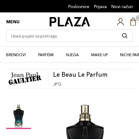
Poslovnice
Prijava
Novi račun
MENU
BRENDOVI
PARFEMI
NJEGA
MAKE-UP
NICHE PA
Le Beau Le Parfum
JPG