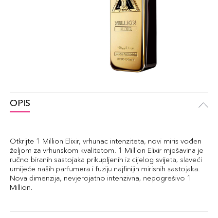
OPIS
Otkrijte 1 Million Elixir, vrhunac intenziteta, novi miris vođen
željom za vrhunskom kvalitetom. 1 Million Elixir mješavina je
ručno biranih sastojaka prikupljenih iz cijelog svijeta, slaveći
umijeće naših parfumera i fuziju najfinijih mirisnih sastojaka.
Nova dimenzija, nevjerojatno intenzivna, nepogrešivo 1
Million.