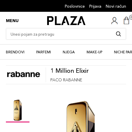
Poslovnice
Prijava
Novi račun
MENU
BRENDOVI
PARFEMI
NJEGA
MAKE-UP
NICHE PA
1 Million Elixir
PACO RABANNE