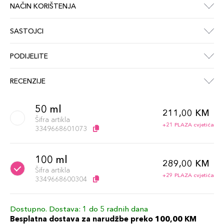
NAČIN KORIŠTENJA
SASTOJCI
PODIJELITE
RECENZIJE
50 ml
211,00 KM
Šifra artikla
+21 PLAZA cvjetića
3349668601073
100 ml
289,00 KM
Šifra artikla
+29 PLAZA cvjetića
3349668600304
Dostupno. Dostava: 1 do 5 radnih dana
Besplatna dostava za narudžbe preko 100,00 KM