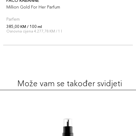
PACO RABANNE
Million Gold For Her Parfum
Parfem
385,00 KM / 100 ml
Osnovna cijena 4.277,78 KM / 1 l
Može vam se također svidjeti