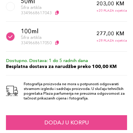
50ml
203,00 KM
Šifra artikla
+20 PLAZA cvjetića
3349668617043
100ml
277,00 KM
Šifra artikla
+28 PLAZA cvjetića
3349668617050
Dostupno. Dostava: 1 do 5 radnih dana
Besplatna dostava za narudžbe preko 100,00 KM
Fotografija proizvoda ne mora u potpunosti odgovarati
stvarnom izgledu i sadržaju proizvoda. U slučaju tehničkih
pogrešaka Plaza parfumerija ne preuzima odgovornost za
tačnost prikazanih cijena i fotografija.
DODAJ U KORPU