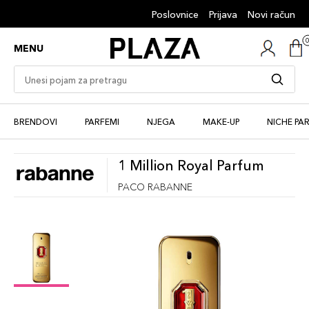
Poslovnice
Prijava
Novi račun
MENU
BRENDOVI
PARFEMI
NJEGA
MAKE-UP
NICHE PA
1 Million Royal Parfum
PACO RABANNE