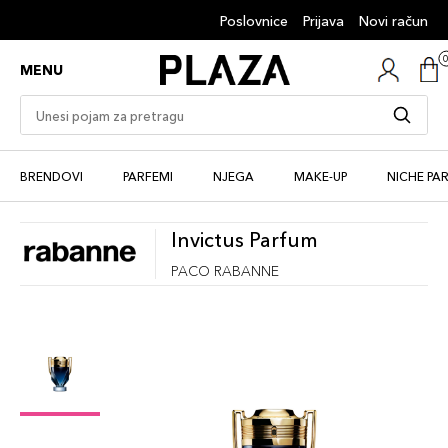
Poslovnice
Prijava
Novi račun
MENU
BRENDOVI
PARFEMI
NJEGA
MAKE-UP
NICHE PA
Invictus Parfum
PACO RABANNE