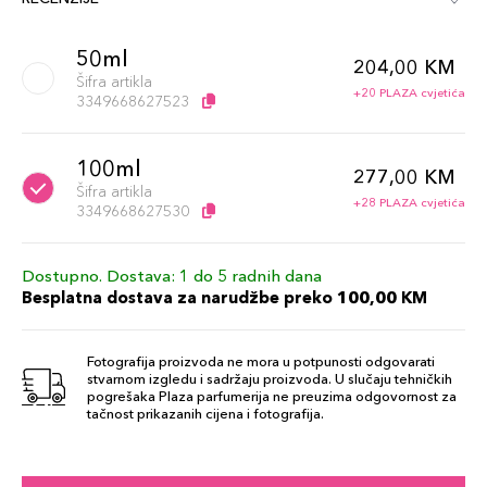
50ml
204,00 KM
Šifra artikla
+20 PLAZA cvjetića
3349668627523
100ml
277,00 KM
Šifra artikla
+28 PLAZA cvjetića
3349668627530
Dostupno. Dostava: 1 do 5 radnih dana
Besplatna dostava za narudžbe preko 100,00 KM
Fotografija proizvoda ne mora u potpunosti odgovarati
stvarnom izgledu i sadržaju proizvoda. U slučaju tehničkih
pogrešaka Plaza parfumerija ne preuzima odgovornost za
tačnost prikazanih cijena i fotografija.