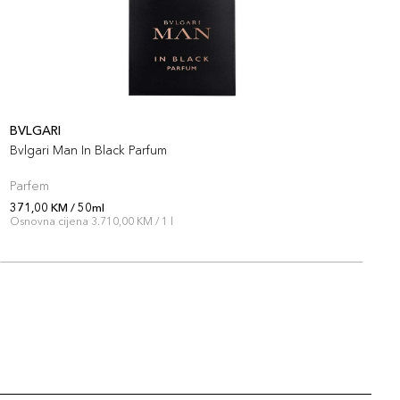
BVLGARI
B
Bvlgari Man In Black Parfum
B
Parfem
P
371,00 KM / 50ml
3
Osnovna cijena 3.710,00 KM / 1 l
O