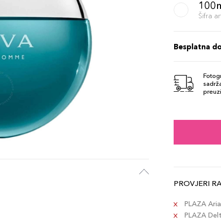
100
Šifra 
Besplatna d
Fotogr
sadrža
preuzi
PROVJERI R
PLAZA Aria 
PLAZA Delta