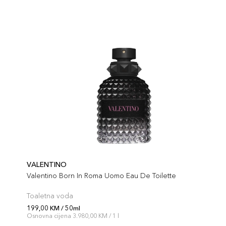
VALENTINO
Valentino Born In Roma Uomo Eau De Toilette
Toaletna voda
199,00 KM / 50ml
Osnovna cijena 3.980,00 KM / 1 l