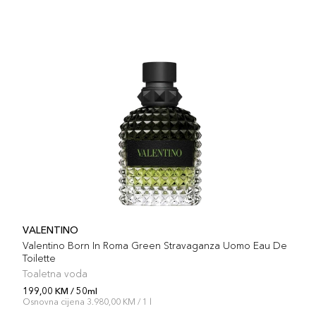
VALENTINO
Valentino Born In Roma Green Stravaganza Uomo Eau De
Toilette
Toaletna voda
199,00 KM / 50ml
Osnovna cijena 3.980,00 KM / 1 l