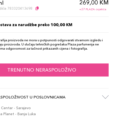
269,00 KM
ml
artikla 783320413698
+27 PLAZA cvjetića
ostava za narudžbe preko 100,00 KM
afija proizvoda ne mora u potpunosti odgovarati stvarnom izgledu i
ju proizvoda. U slučaju tehničkih pogrešaka Plaza parfumerija ne
ma odgovornost za tačnost prikazanih cijena i fotografija.
TRENUTNO NERASPOLOŽIVO
ASPOLOŽIVOST U POSLOVNICAMA
Centar - Sarajevo
 Planet - Banja Luka