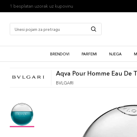
1 besplatan uzorak uz kupovinu
BRENDOVI
PARFEMI
NJEGA
M
Aqva Pour Homme Eau De To
BVLGARI