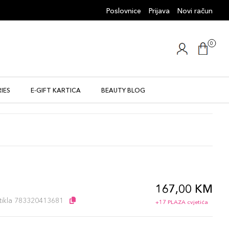
Poslovnice
Prijava
Novi račun
0
IES
E-GIFT KARTICA
BEAUTY BLOG
167,00 KM
l
artikla 783320413681
+17 PLAZA cvjetića