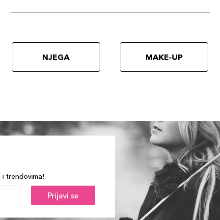
NJEGA
MAKE-UP
a i trendovima!
Prijavi se