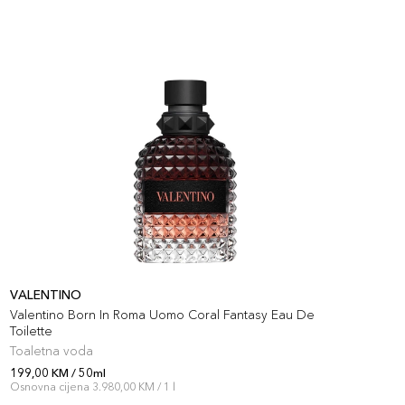
VALENTINO
Valentino Born In Roma Uomo Coral Fantasy Eau De
D
Toilette
Toaletna voda
T
199,00 KM / 50ml
1
Osnovna cijena 3.980,00 KM / 1 l
O