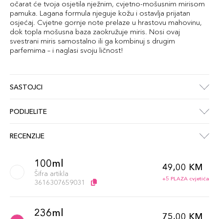
očarat će tvoja osjetila nježnim, cvjetno-mošusnim mirisom
pamuka. Lagana formula njeguje kožu i ostavlja prijatan
osjećaj. Cvjetne gornje note prelaze u hrastovu mahovinu,
dok topla mošusna baza zaokružuje miris. Nosi ovaj
svestrani miris samostalno ili ga kombinuj s drugim
parfemima – i naglasi svoju ličnost!
SASTOJCI
PODIJELITE
RECENZIJE
100ml
49,00 KM
Šifra artikla
+5 PLAZA cvjetića
3616307659031
236ml
75,00 KM