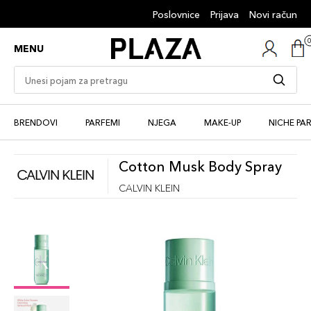
Poslovnice
Prijava
Novi račun
MENU
BRENDOVI
PARFEMI
NJEGA
MAKE-UP
NICHE PA
Cotton Musk Body Spray
CALVIN KLEIN