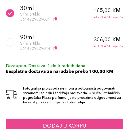
30ml
165,00 KM
Šifra artikla
+17 PLAZA cvjetića
3614229829051
90ml
306,00 KM
Šifra artikla
+31 PLAZA cvjetića
3614229829044
Dostupno. Dostava: 1 do 5 radnih dana
Besplatna dostava za narudžbe preko 100,00 KM
Fotografija proizvoda ne mora u potpunosti odgovarati
stvarnom izgledu i sadržaju proizvoda. U slučaju tehničkih
pogrešaka Plaza parfumerija ne preuzima odgovornost za
tačnost prikazanih cijena i fotografija.
DODAJ U KORPU