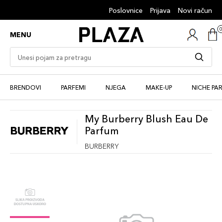
Poslovnice
Prijava
Novi račun
MENU
BRENDOVI
PARFEMI
NJEGA
MAKE-UP
NICHE PA
My Burberry Blush Eau De
Parfum
BURBERRY