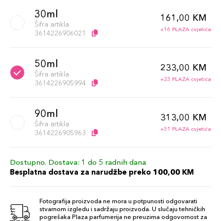
30ml
161,00 KM
Šifra artikla
+16 PLAZA cvjetića
3614226906021
50ml
233,00 KM
Šifra artikla
+23 PLAZA cvjetića
3614226905994
90ml
313,00 KM
Šifra artikla
+31 PLAZA cvjetića
3614226905963
Dostupno. Dostava: 1 do 5 radnih dana
Besplatna dostava za narudžbe preko 100,00 KM
Fotografija proizvoda ne mora u potpunosti odgovarati
stvarnom izgledu i sadržaju proizvoda. U slučaju tehničkih
pogrešaka Plaza parfumerija ne preuzima odgovornost za