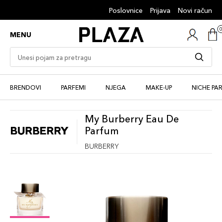
Poslovnice
Prijava
Novi račun
MENU
BRENDOVI
PARFEMI
NJEGA
MAKE-UP
NICHE PA
My Burberry Eau De
Parfum
BURBERRY