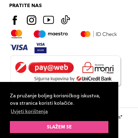
PRATITE NAS
Za pružanje boljeg korisničkog iskustva,
ova stranica koristi kolačiće.
Uvjeti korištenja
Copyright 2026
PLAZA
- "DP Lux Distribution"
d.o.o. Banja Luka
SLAŽEM SE
Razvili
ID-S Consulting d.o.o. Sarajevo